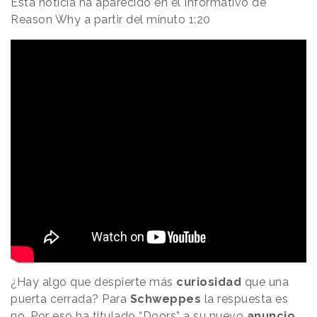
Esta noticia ha aparecido en el Informativo de
Reason Why a partir del minuto 1:20
¿Hay algo que despierte más
curiosidad
que una
puerta cerrada? Para
Schweppes
la respuesta es
no. Por eso ha titulado “Doors” a su nuevo
anuncio