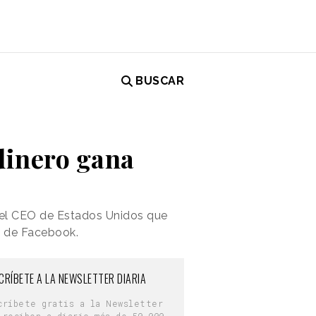
BUSCAR
dinero gana
 el CEO de Estados Unidos que
a de Facebook.
CRÍBETE A LA NEWSLETTER DIARIA
críbete gratis a la Newsletter
 reciben a diario más de 50.000