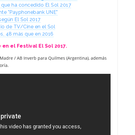
 que ha concedido El Sol 2017
e ante "Payphonebank UNE"
según El Sol 2017
mio de TV/Cine en el Sol
os, 48 más que en 2016
n el Festival El Sol 2017.
/ Madre / AB Inverb para Quilmes (Argentina), además
oría.