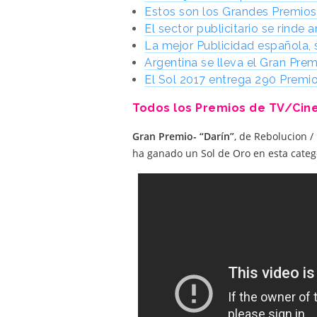
Estos son los Grandes Premios
El sector publicitario se rind
La mejor Publicidad española, 
Argentina se lleva el Gran Pre
El Sol 2017 entrega 290 Premi
Todos los Premios de TV/Cine e
Gran Premio
- “Darín”
, de Rebolucion 
ha ganado un Sol de Oro en esta categ