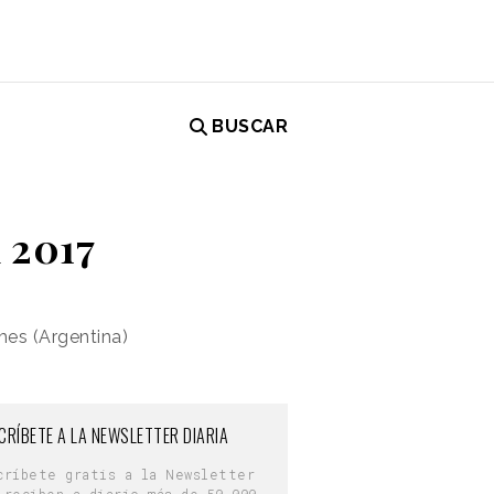
BUSCAR
 2017
mes (Argentina)
CRÍBETE A LA NEWSLETTER DIARIA
críbete gratis a la Newsletter
 reciben a diario más de 50.000