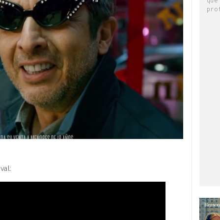
pro
val: