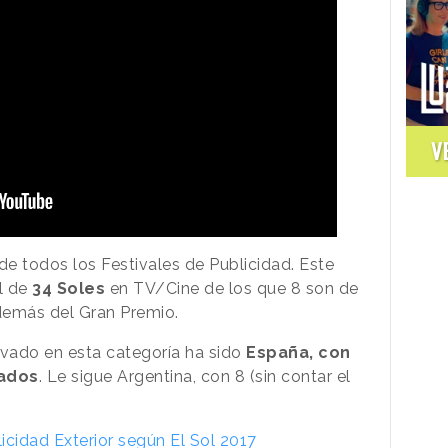
V
 de todos los Festivales de Publicidad. Este
al de
34 Soles
en TV/Cine de los que 8 son de
además del Gran Premio.
evado en esta categoría ha sido
España, con
nados
. Le sigue Argentina, con 8 (sin contar el
cidad Exterior según El Sol 2017