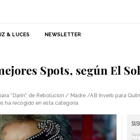
UZ & LUCES
NEWSLETTER
mejores Spots, según El Sol
ara “Darín”, de Rebolucion / Madre /AB Inverb para Quil
s ha recogido en esta categoría
SUS
Sus
que