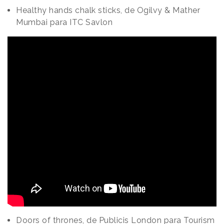
Healthy hands chalk sticks, de Ogilvy & Mather
Mumbai para ITC Savlon
Doors of thrones, de Publicis London para Tourism