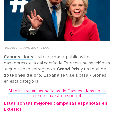
Redacción
19/06/2017 · 21:00
Cannes Lions
acaba de hacer públicos los
ganadores de la categoría de Exterior, una sección en
la que se han entregado
2 Grand Prix
y un total de
20 leones de oro
.
España
se trae a casa 3 leones
en esta categoría.
Si te interesan las noticias de Cannes Lions no te
pierdas nuestro especial
Estas son las mejores campañas españolas en
Exterior