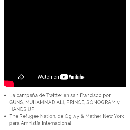
La campaña de Twitter en san Francisco por
GUNS, MUHAMMAD ALI, PRINCE, SONOGRAM y
HANDS UP
The Refugee Nation, de Ogilvy & Mather New York
para Amnistía Internacional