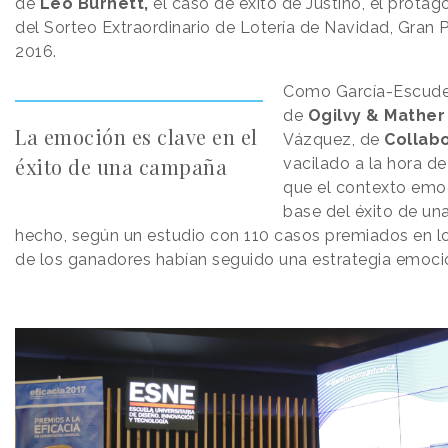
de
Leo Burnett,
el caso de éxito de Justino, el prota
del Sorteo Extraordinario de Lotería de Navidad, Gran P
2016.
Como García-Escudero
de
Ogilvy & Mather
La emoción es clave en el
Vázquez, de
Collab
éxito de una campaña
vacilado a la hora d
que el contexto emoci
base del éxito de un
hecho, según un estudio con 110 casos premiados en lo
de los ganadores habían seguido una estrategia emoci