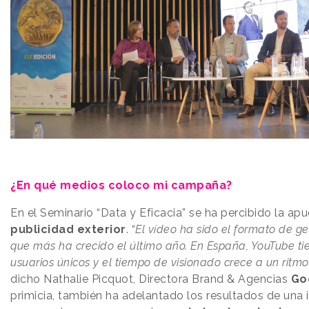
¿En qué medios coloco mi campaña?
En el Seminario “Data y Eficacia” se ha percibido la ap
publicidad exterior
. “
El vídeo ha sido el formato de g
que más ha crecido el último año. En España, YouTube ti
usuarios únicos y el tiempo de visionado crece a un rit
dicho Nathalie Picquot, Directora Brand & Agencias
Go
primicia, también ha adelantado los resultados de una 