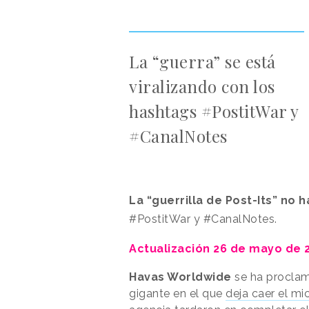
La “guerra” se está
viralizando con los
hashtags #PostitWar y
#CanalNotes
La “guerrilla de Post-Its
” no h
#PostitWar y #CanalNotes.
Actualización 26 de mayo de 
Havas Worldwide
se ha proclam
gigante en el que
deja caer el mi