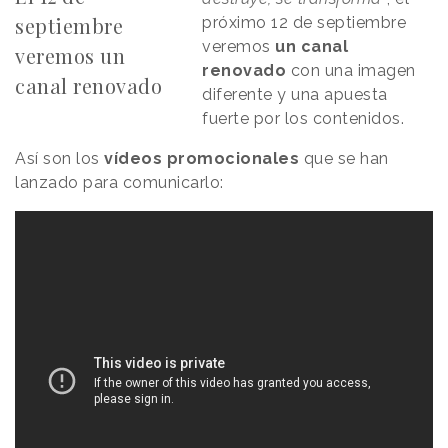
septiembre
próximo 12 de septiembre
veremos
un canal
veremos un
renovado
con una imagen
canal renovado
diferente y una apuesta
fuerte por los contenidos.
Así son los
vídeos promocionales
que se han
lanzado para comunicarlo: