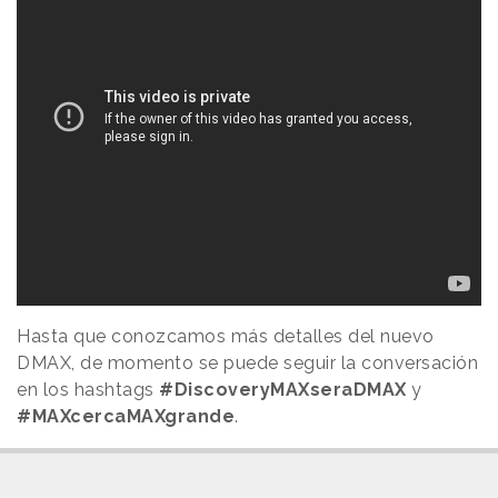
Hasta que conozcamos más detalles del nuevo
DMAX, de momento se puede seguir la conversación
en los hashtags
#DiscoveryMAXseraDMAX
y
#MAXcercaMAXgrande
.