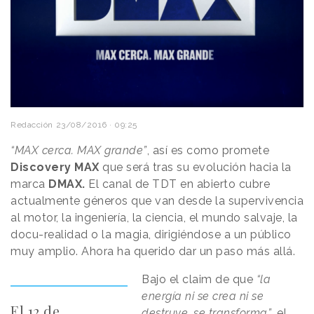
Redacción
23/08/2016 · 09:25
“MAX cerca. MAX grande”
, así es como promete
Discovery MAX
que será tras su evolución hacia la
marca
DMAX.
El canal de TDT en abierto cubre
actualmente géneros que van desde la supervivencia
al motor, la ingeniería, la ciencia, el mundo salvaje, la
docu-realidad o la magia, dirigiéndose a un público
muy amplio. Ahora ha querido dar un paso más allá.
Bajo el claim de que
“la
energía ni se crea ni se
El 12 de
destruye, se transforma”
, el