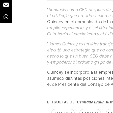
“
Renuncio como CEO después de 3
el privilegio que ha sido servir a
Quincey en el comunicado de la 
amplia experiencia, y es el líder i
Cola hacia el crecimiento y el éxit
“
James Quincey es un líder trans
ejecutó una estrategia que ha co
hecho lo que un buen CEO debe hac
y empoderar al próximo grupo de 
Quincey se incorporó a la empres
asumido distintas posiciones int
el de Presidente del Consejo de 
ETIQUETAS DE
"Henrique Braun sus