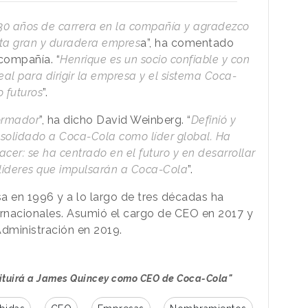
0 años de carrera en la compañía y agradezco
 esta gran y duradera empres
a”, ha comentado
compañía. “
Henrique es un socio confiable y con
deal para dirigir la empresa y el sistema Coca-
o futuros
”.
formador
”, ha dicho David Weinberg. “
Definió y
nsolidado a Coca-Cola como líder global. Ha
er: se ha centrado en el futuro y en desarrollar
líderes que impulsarán a Coca-Cola
”.
a en 1996 y a lo largo de tres décadas ha
ernacionales. Asumió el cargo de CEO en 2017 y
Administración en 2019.
tituirá a James Quincey como CEO de Coca-Cola"