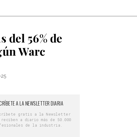
s del 56% de
egún Warc
025
CRÍBETE A LA NEWSLETTER DIARIA
críbete gratis a la Newsletter
 reciben a diario más de 50.000
fesionales de la industria.