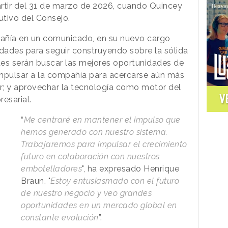
rtir del 31 de marzo de 2026, cuando Quincey
tivo del Consejo.
añía en un comunicado, en su nuevo cargo
idades para seguir construyendo sobre la sólida
des serán buscar las mejores oportunidades de
impulsar a la compañía para acercarse aún más
r; y aprovechar la tecnología como motor del
V
esarial.
“
Me centraré en mantener el impulso que
hemos generado con nuestro sistema.
Trabajaremos para impulsar el crecimiento
futuro en colaboración con nuestros
embotelladores
", ha expresado Henrique
Braun. "
Estoy entusiasmado con el futuro
de nuestro negocio y veo grandes
oportunidades en un mercado global en
constante evolución
”.