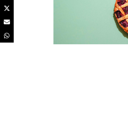
Redacción
12/12/2025 · 07:37
La
inversión publicitaria
glob
terminar 2025 y tras experimenta
anterior, según los cálculos de
W
comparación con las previsiones 
mejoría que achaca, principalmen
compañías tecnológicas.