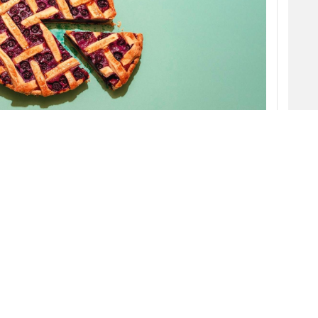
al
se situará en 1,19 billones de dólares al
r un crecimiento del 8,9% respecto al año
arc
. Esto supone una mejora de 1,5 puntos en
realizadas por la consultora en septiembre, una
te, a los buenos resultados de las grandes