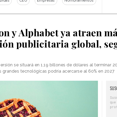
bidas
CEO
Empresas
Nombramientos
n y Alphabet ya atraen má
sión publicitaria global, s
ersión se situará en 1,19 billones de dólares al terminar 2
s grandes tecnológicas podría acercarse al 60% en 2027
SUS
Sus
que
pro