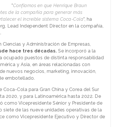
"
Confiamos en que Henrique Braun
entes de la compañía para generar más
rtalecer el increíble sistema Coca-Cola
”, ha
erg, Lead Independent Director en la compañía,
o.
n Ciencias y Administración de Empresas,
sde hace tres décadas.
Se incorporó a la
a ocupado puestos de distinta responsabilidad
mérica y Asia, en áreas relacionadas con
 de nuevos negocios, marketing, innovación,
 de embotellado.
e Coca-Cola para Gran China y Corea del Sur
asta 2020, y para Latinoamérica hasta 2022. De
 como Vicepresidente Sénior y Presidente de
do siete de las nueve unidades operativas de la
ce como Vicepresidente Ejecutivo y Director de