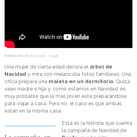
Redacción
16/12/2021 · 13:46
Una mujer de cierta edad decora el
árbol de
Navidad
y mira con melancolía fotos familiares. Una
chica prepara una
maleta en un dormitorio
. Quizá
sean madre e hija y, como estamos en Navidad, es
muy probable que la más joven esté preparándose
para viajar a casa. Pero no, el caso es que ambas
están en la misma casa.
Esta es la historia que cuenta
la campaña de Navidad de
La campaña, en