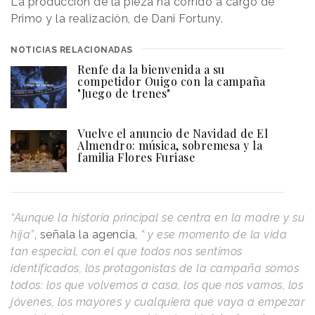
La producción de la pieza ha corrido a cargo de
Primo y la realización, de Dani Fortuny.
NOTICIAS RELACIONADAS
Renfe da la bienvenida a su
competidor Ouigo con la campaña
"Juego de trenes"
Vuelve el anuncio de Navidad de El
Almendro: música, sobremesa y la
familia Flores Furiase
“Aunque la historia principal se centra en la madre y su
hija”
, señala la agencia,
“ y ese momento de la vida
tan especial, con el que todos nos sentimos
identificados, los protagonistas de la campaña somos
todos: los que volvemos a casa, los que nos vamos, los
jóvenes, los mayores y cualquiera que vaya a empezar