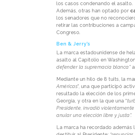
los casos condenando el asalto.
Además, otras han optado por
ca
los senadores que no reconociero
retirar las contribuciones a camp
Congreso.
Ben & Jerry’s
La marca estadounidense de hela
asalto al Capitolio en Washingto
defender la supremacía blanca”
a
Mediante un hilo de 8 tuits, la 
Américas
”,
una que participó acti
resultado la elección de los pri
Georgia, y otra en la que una “
tur
Presidente, invadió violentamente
anular una elección libre y justa”.
La marca ha recordado además la
destituir al Presidente:
“renunciar,