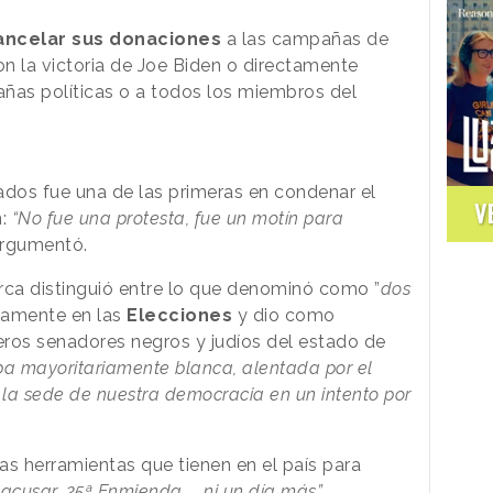
ncelar sus donaciones
a las campañas de
n la victoria de Joe Biden o directamente
añas políticas o a todos los miembros del
dos fue una de las primeras en condenar el
V
n:
“No fue una protesta, fue un motín para
rgumentó.
marca distinguió entre lo que denominó como
”
dos
vamente en las
Elecciones
y dio como
meros senadores negros y judíos del estado de
ba mayoritariamente blanca, alentada por el
 la sede de nuestra democracia en un intento por
s herramientas que tienen en el país para
 acusar, 25ª Enmienda ... ni un día más”.