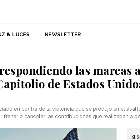
UZ & LUCES
NEWSLETTER
 respondiendo las marcas al
Capitolio de Estados Unido
ado en contra de la violencia que se produjo en el asalto
frenar o cancelar las contribuciones que realizaban a po
SUS