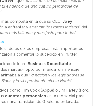
Twitter
- que
“la insurrección del miércoles fue
 la evidencia de una cultura perdurable de
s
”.
n más completa en la que su CEO,
Joey
ón a enfrentar y arrancar
“las raíces racistas”
del
futuro más brillante y más justo para todos”.
as
los líderes de las empresas más importantes
nzaron a comentar lo sucedido en Twitter.
 ánimo de lucro
Business Roundtable
-
ndes marcas-, optó por mandar un mensaje
e animaba a que
“la nación y los legisladores se
 Biden y la vicepresidenta electa Harris
”.
tivos como Tim Cook (Apple) o Jim Farley (Ford
sus
cuentas personales
en la red social para
 pedir una transición de Gobierno ordenada.