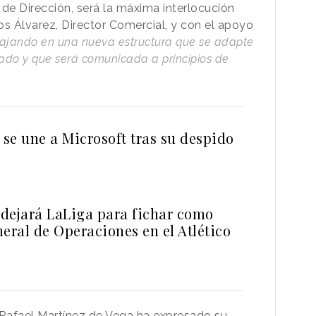
e Dirección, será la máxima interlocución
os Álvarez, Director Comercial, y con el apoyo
bajando en una nueva estructura que se adapte
ado y que será comunicada a principios de
se une a Microsoft tras su despido
dejará LaLiga para fichar como
eral de Operaciones en el Atlético
, Rafael Martínez de Vega ha expresado su