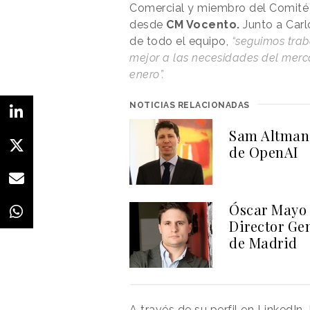
Comercial y miembro del Comité d
desde
CM Vocento.
Junto a Carl
de todo el equipo,
“seguimos tra
mejor a las necesidades del merc
enero”.
NOTICIAS RELACIONADAS
Sam Altman 
de OpenAI
Óscar Mayo 
Director Gen
de Madrid
A través de su perfil en LinkedIn