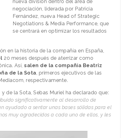
nueva división dentro del área de
negociación, liderada por Patricia
Fernández, nueva Head of Strategic
Negotiations & Media Performance, que
se centrará en optimizar los resultados
ón en la historia de la compañía en España,
l
20 meses después de aterrizar como
nica. Así,
salen de la compañía Beatriz
ña de la Sota
, primeros ejecutivos de las
 Mediacom, respectivamente.
y de la Sota, Sebas Muriel ha declarado que:
buido significativamente al desarrollo de
an ayudado a sentar unas bases sólidas para el
mos muy agradecidos a cada uno de ellos, y les
.