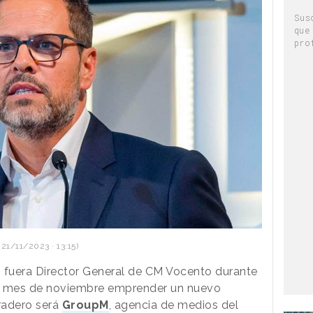
Sus
que
pro
21/11/2023 · 13:15)
n fuera Director General de CM Vocento durante
te mes de noviembre emprender un nuevo
radero será
GroupM
, agencia de medios del