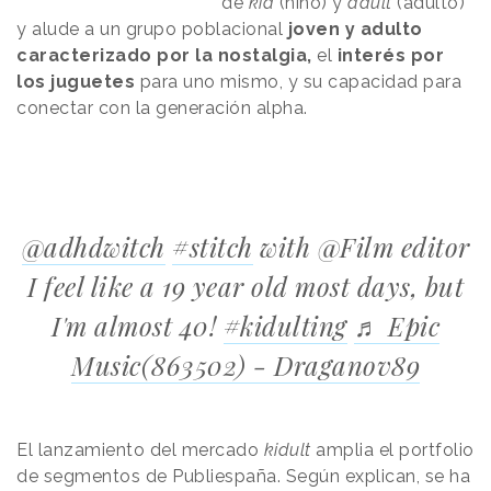
de
kid
(niño) y
adult
(adulto)
y alude a un grupo poblacional
joven y adulto
caracterizado por la nostalgia,
el
interés por
los juguetes
para uno mismo, y su capacidad para
conectar con la generación alpha.
@adhdwitch
#stitch
with @Film editor
I feel like a 19 year old most days, but
I'm almost 40!
#kidulting
♬ Epic
Music(863502) - Draganov89
El lanzamiento del mercado
kidult
amplia el portfolio
de segmentos de Publiespaña. Según explican, se ha