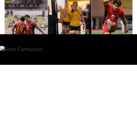
Redacción
11/07/2024 · 07:25
En aproximadamente un año, la cuenta de la
Federación Española de Rugby
en
TikTok
ha
pasado de 1.600 seguidores a superar los 313.000.
Se trata de un crecimiento de casi el 20.000% en
cuestión de meses que sitúa al perfil con casi el
doble de seguidores que la Real Federación
Española de Fútbol (RFEF) y más de diez veces más
que la Federación Española de Baloncesto (FEB).
¿Las claves? Un gran volumen de contenido, la