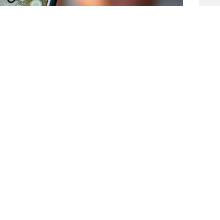
 las medidas implantadas para frenar la
uesto en pausa muchas formas de
ciertos, ir al cine o, incluso, cazar
Pokémon
.
de Niantic, que revolucionó el sector gracias a
tarse para adaptarse al confinamiento de sus
ró que los usuarios socializaran y jugaran fuera
o
obligado ahora a adaptar y trasladar la
res, para garantizar la
seguridad
de los
V
ic puso en marcha una serie de cambios y
 que algunos procesos y acciones pudieran