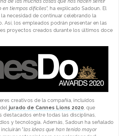
na de las muchas cosas que nos hacen sentir
 en tiempos difíciles
”, ha explicado Sadoun. El
la necesidad de continuar celebrando la
po. Así, los empleados podrán presentar en las
es proyectos creados durante los últimos doce
eres creativos de la compañía, incluidos
 del
jurado de Cannes Lions 2020
, que
 destacados entre todas las disciplinas,
edios y tecnología. Además, Sadoun ha señalado
ncluirán "
las ideas que han tenido mayor