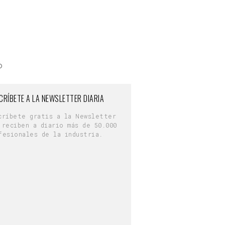
o
CRÍBETE A LA NEWSLETTER DIARIA
críbete gratis a la Newsletter
 reciben a diario más de 50.000
fesionales de la industria.