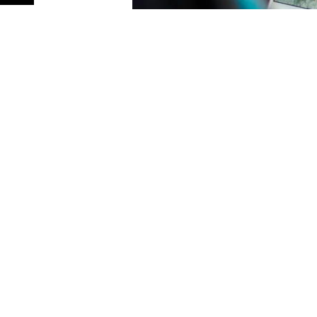
Redacción
19/05/2020 · 16:00
La propagación del coronavirus y
expansión de la pandemia han p
entretenimiento como asistir a con
Esto ha obligado al
videojuego
la realidad aumentada, a reinven
jugadores.
A pesar de que
Pokémon Go
log
de casa, el videojuego se ha vist
experiencia al interior
de los hoga
jugadores.
Así, el 15 de abril de 2020 Niant
actualizaciones en el juego para