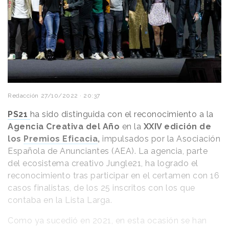
Redacción
27/10/2022 · 20:37
PS21
ha sido distinguida con el reconocimiento a la
Agencia Creativa del Año
en la
XXIV edición de
los
Premios Eficacia
,
impulsados por la Asociación
Española de Anunciantes (AEA). La agencia, parte
del ecosistema creativo Jungle21, ha logrado el
reconocimiento tras participar en el certamen con 16
casos finalistas, de los 25 inscritos con los que
contaba en la Lista Larga.
Como ya sucedió en 2021, en esta ocasión se han