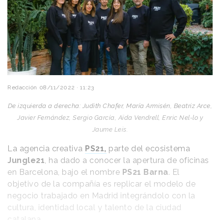
Redacción
08/11/2022 · 11:23
De izquierda a derecha: Judith Chafer, María Armisén, Beatriz Arce,
Javier Fernández, Sergio García, Aïda Vendrell, Enric Nel-lo y
Jaume Leis.
La agencia creativa
PS21,
parte del ecosistema
Jungle21
, ha dado a conocer la apertura de oficinas
en Barcelona, bajo el nombre
PS21 Barna
. El
objetivo de la compañía es replicar el modelo de
negocio trabajado en Madrid integrándolo con la
cultura, identidad local y talento de la ciudad
catalana.