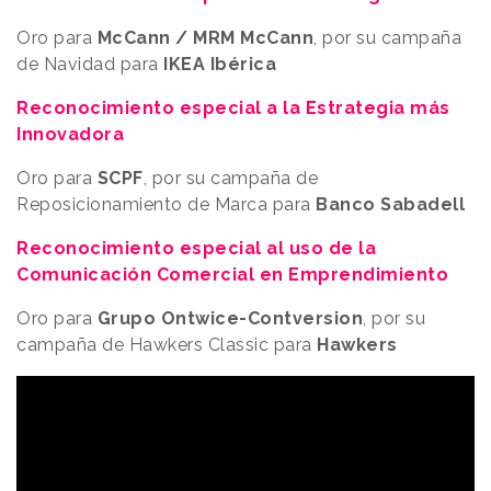
Oro para
McCann / MRM McCann
, por su campaña
de Navidad para
IKEA Ibérica
Reconocimiento especial a la Estrategia más
Innovadora
Oro para
SCPF
, por su campaña de
Reposicionamiento de Marca para
Banco Sabadell
Reconocimiento especial al uso de la
Comunicación Comercial en Emprendimiento
Oro para
Grupo Ontwice-Contversion
, por su
campaña de Hawkers Classic para
Hawkers