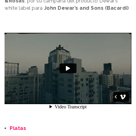
&Rosás
, por su campaña del producto Dewar’s
white label para
John Dewar’s and Sons (Bacardi)
Platas