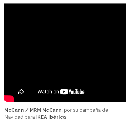
McCann / MRM McCann
, por su campaña de
Navidad para
IKEA Ibérica