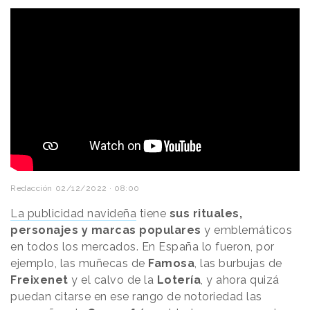
Redacción
02/12/2022 · 08:00
La publicidad navideña
tiene
sus rituales,
personajes y marcas populares
y emblemáticos
en todos los mercados. En España lo fueron, por
ejemplo, las muñecas de
Famosa
, las burbujas de
Freixenet
y el calvo de la
Lotería
, y ahora quizá
puedan citarse en ese rango de notoriedad las