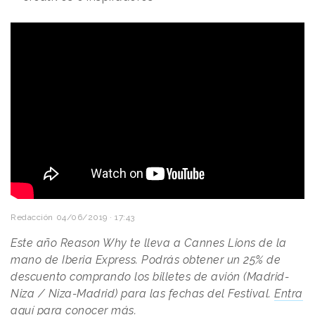
Redacción
04/06/2019 · 17:43
Este año Reason Why te lleva a Cannes Lions de la
mano de Iberia Express. Podrás obtener un 25% de
descuento comprando los billetes de avión (Madrid-
Niza / Niza-Madrid) para las fechas del Festival.
Entra
aquí
para conocer más.