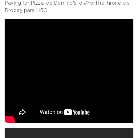
Paving for Pizza, de Domino's
, o #ForTheThrone, de
Droga5 para HBO.