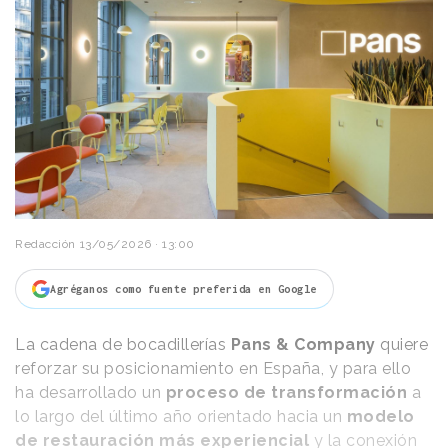
Redacción
13/05/2026 · 13:00
Agréganos como fuente preferida en Google
La cadena de bocadillerías
Pans & Company
quiere
reforzar su posicionamiento en España, y para ello
ha desarrollado un
proceso de transformación
a
lo largo del último año orientado hacia un
modelo
de restauración más experiencial
y la conexión