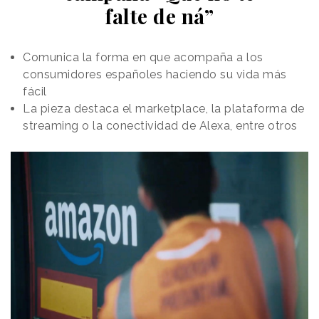
enfoque más fresco y moderno. La nueva imagen
falte de ná”
cambia el negro por el verde oscuro y apuesta por
una tipografía de formas redondeadas.
Tal y como trasladan desde la marca a
Comunica la forma en que acompaña a los
Reason
.
Why
,
por política interna Pans ha preferido no compartir
consumidores españoles haciendo su vida más
las de agencias y partners que han participado en el
fácil
proyecto.
La pieza destaca el marketplace, la plataforma de
streaming o la conectividad de Alexa, entre otros
La nueva imagen, no obstante, se ha podido ver a lo