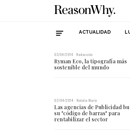
ACTUALIDAD
L
03/04/2014
Redacción
Ryman Eco, la tipografía más
sostenible del mundo
02/04/2014
Natalia Marin
Las agencias de Publicidad b
su "código de barras" para
rentabilizar el sector