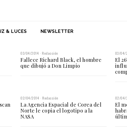
UZ & LUCES
NEWSLETTER
03/04/2014
Redacción
03/04/
Fallece Richard Black, el hombre
El 2
que dibujó a Don Limpio
infl
comp
02/04/2014
Redacción
02/04/
uscan
La Agencia Espacial de Corea del
El m
Norte le copia el logotipo a la
habr
NASA
últi