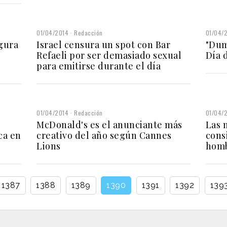
01/04/2014
Redacción
01/04/
gura
Israel censura un spot con Bar
"Dum
Refaeli por ser demasiado sexual
Día 
para emitirse durante el día
01/04/2014
Redacción
01/04/
McDonald's es el anunciante más
Las 
ca en
creativo del año según Cannes
cons
Lions
hom
1387
1388
1389
1390
1391
1392
139