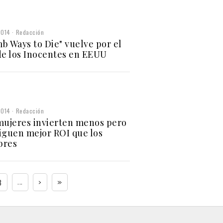
2014
Redacción
b Ways to Die" vuelve por el
de los Inocentes en EEUU
2014
Redacción
mujeres invierten menos pero
iguen mejor ROI que los
bres
3
...
›
»