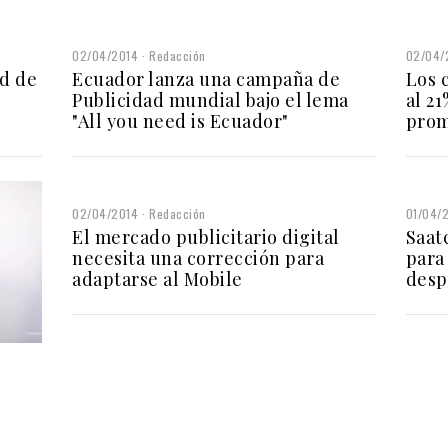
02/04/2014
Redacción
02/04/
d de
Ecuador lanza una campaña de
Los 
Publicidad mundial bajo el lema
al 21
"All you need is Ecuador"
prom
02/04/2014
Redacción
01/04/
El mercado publicitario digital
Saat
necesita una corrección para
para 
adaptarse al Mobile
desp