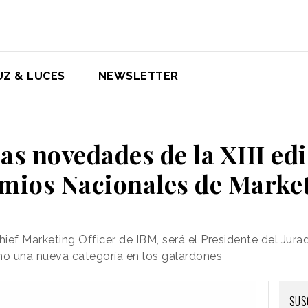
UZ & LUCES
NEWSLETTER
las novedades de la XIII edi
mios Nacionales de Marke
hief Marketing Officer de IBM, será el Presidente del Jura
mo una nueva categoría en los galardones
SUS