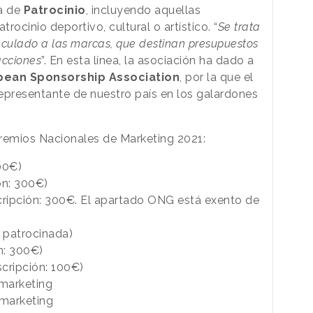
ía de
Patrocinio
, incluyendo aquellas
rocinio deportivo, cultural o artístico. “
Se trata
culado a las marcas, que destinan presupuestos
acciones
”. En esta línea, la asociación ha dado a
opean Sponsorship Association
, por la que el
representante de nuestro país en los galardones
 Premios Nacionales de Marketing 2021:
00€)
ón: 300€)
cripción: 300€. El apartado ONG está exento de
a patrocinada)
n: 300€)
cripción: 100€)
 marketing
 marketing