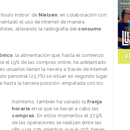
 hours indoor’ de
Nielsen
, en colaboración con
entado el uso de internet de manera
ñoles, alterando la radiografía del
consumo
V
ónico
, la alimentación que, hasta el comienzo
ía el 19% de las compras online, ha adelantado
s usuarios llenan la nevera a través de internet.
do personal (23,7%) se sitúan en segundo lugar
 hasta la tercera posición, empatada con los
Asimismo, también ha variado la
franja
horaria
en la que se llevan a cabo las
compras
. En estos momentos el 37,9%
de las operaciones se realizan entre las
18h y las 22h, mientras que el 30% tienen