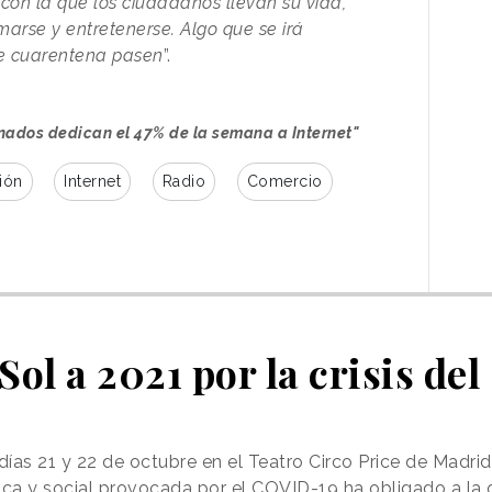
 con la que los ciudadanos llevan su vida,
arse y entretenerse. Algo que se irá
e cuarentena pasen
”.
nados dedican el 47% de la semana a Internet"
ión
Internet
Radio
Comercio
 Sol a 2021 por la crisis de
 días 21 y 22 de octubre en el Teatro Circo Price de Madrid
a y social provocada por el COVID-19 ha obligado a la o