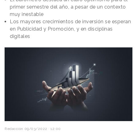
primer semestre del año, a pesar de un contexto
muy inestable
Los mayores crecimientos de inversión se esperan
en Publicidad y Promoción, y en disciplinas
digitales
Redacción
09/03/2022 · 12:00