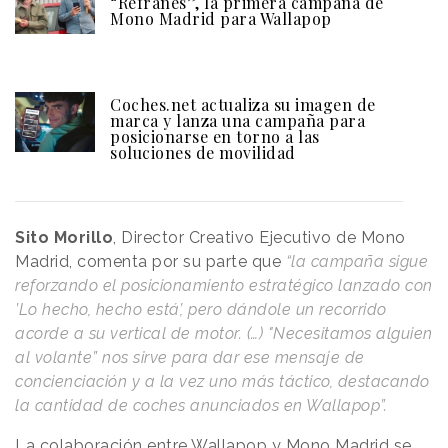
“Refranes”, la primera campaña de
Mono Madrid para Wallapop
Coches.net actualiza su imagen de
marca y lanza una campaña para
posicionarse en torno a las
soluciones de movilidad
Sito Morillo
, Director Creativo Ejecutivo de Mono
Madrid, comenta por su parte que
“la campaña sigue
reforzando el posicionamiento estratégico lanzado con
’Lo hecho, hecho está’, pero dándole un recorrido
acorde a su vertical de motor. (…) "Necesitamos alguien
al volante” nos sirve para dar ese mensaje de
concienciación y a la vez uno más táctico, destacando
la cantidad de coches anunciados en Wallapop”.
La colaboración entre Wallapop y Mono Madrid se