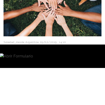
Soledad_desde Argentina
25/02/2019 · 14:10
El protagonismo ganado por las mujeres en los
distintos sectores de la
sociedad
, acompañado por
la lucha del
feminismo
en busca de la igualdad de
género, es uno de los movimientos con mayor
impacto a nivel cultural en Argentina y que parece
encabezar las
principales tendencias en marketing y
comunicación para 2019
.
Interesados en entender sus
implicancias, el área de
El 89% de las