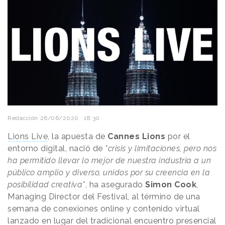
Redacción
26/06/2020 · 18:30
Lions Live
, la apuesta de
Cannes Lions
por el
entorno digital, nació de
"crisis y limitaciones, pero nos
ha permitido llevar lo mejor de nuestra industria a un
público amplio y diverso, unidos por su creencia en la
posibilidad creativa"
, ha asegurado
Simon Cook
,
Managing Director del Festival, al término de una
semana de conexiones online y contenido virtual
lanzado en lugar del tradicional encuentro presencial