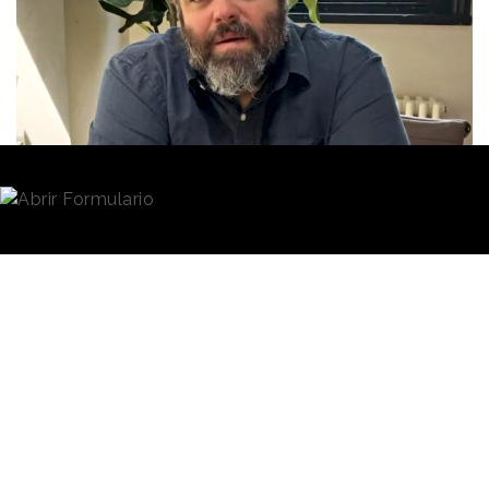
Redacción
26/06/2020 · 16:03
En 1956 más de un centenar de personas se
reunieron en la Plaza de San Marcos de Venecia para
presenciar "Il Circo", una historia animada (
stop-
motion
) de tres minutos creada por la marca
alemana de dentífrico Chlorodont.
Era el primer ganador del
Grand Prix en la
categoría Film
de
Cannes Lions
.