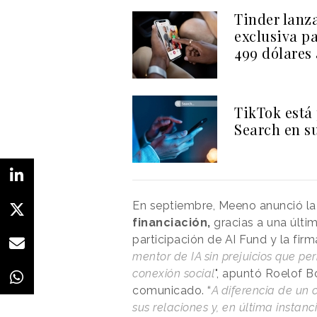
Tinder lanz
exclusiva p
499 dólares
TikTok está
Search en s
En septiembre, Meeno anunció l
financiación,
gracias a una últi
participación de AI Fund y la fir
mentor de IA sin prejuicios que pe
conexión social
", apuntó Roelof B
comunicado. “
A diferencia de un 
sus relaciones y, en última instan