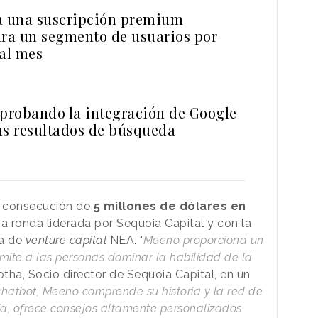
a una suscripción premium
ara un segmento de usuarios por
 al mes
 probando la integración de Google
us resultados de búsqueda
a consecución de
5 millones de dólares en
ma ronda liderada por Sequoia Capital y con la
ma de
venture capital
NEA. "
Meeno proporciona un
rmite a las personas dominar la habilidad de la
otha, Socio director de Sequoia Capital, en un
chatbot, Meeno comprende su historia y la red de
cia, ofrece consejos altamente personalizados