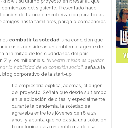
-know") su último proyecto empresarial, que
 o comienzos del siguiente. Presentado hace
licación de tutoría o mentorización para todas
 amigos hasta familiares, pareja o compañeros
ón es
combatir la soledad
, una condición que
dounidenses consideran un problema urgente de
a a la mitad de los ciudadanos del país,
V
Z y los millennials. “
Nuestra misión es ayudar
nar la habilidad de la conexión social
”, señala la
 blog corporativo de la start-up.
La empresaria explica, además, el origen
del proyecto. Señala que desde su tiempo
en la aplicación de citas, y especialmente
durante la pandemia, la soledad se
agravaba entre los jóvenes de 18 a 25
años, y apunta que no existía una solución
tecnológica para un problema de esa