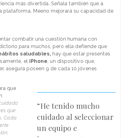
riencia más divertida. Señala también que a
a plataforma, Meeno mejorará su capacidad de
entar combatir una cuestión humana con
dictorio para muchos, pero ella defiende que
ábitos saludables,
hay que estar presentes
isamente, el
iPhone
, un dispositivo que,
er, asegura poseen 9 de cada 10 jóvenes
ura que
n
cuidado
“He tenido mucho
res que
cuidado al seleccionar
s. Cada
erte
un equipo e
ión,