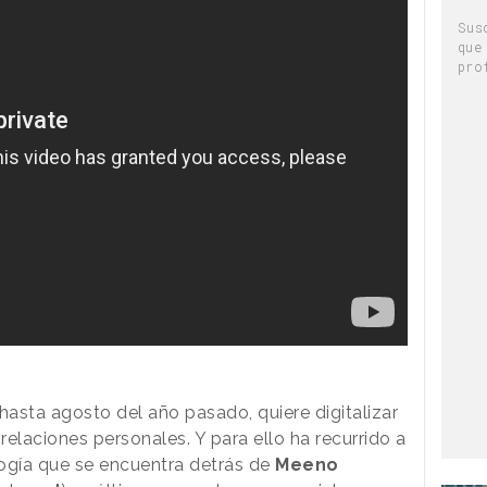
Sus
que
pro
asta agosto del año pasado, quiere digitalizar
elaciones personales. Y para ello ha recurrido a
logía que se encuentra detrás de
Meeno