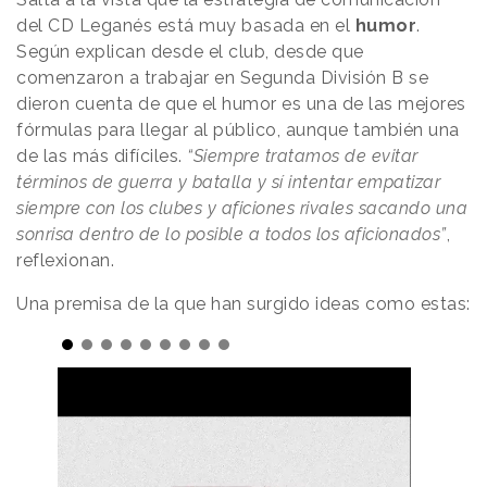
del CD Leganés está muy basada en el
humor
.
Según explican desde el club, desde que
comenzaron a trabajar en Segunda División B se
dieron cuenta de que el humor es una de las mejores
fórmulas para llegar al público, aunque también una
de las más difíciles.
“Siempre tratamos de evitar
términos de guerra y batalla y sí intentar empatizar
siempre con los clubes y aficiones rivales sacando una
sonrisa dentro de lo posible a todos los aficionados”
,
reflexionan.
Una premisa de la que han surgido ideas como estas: