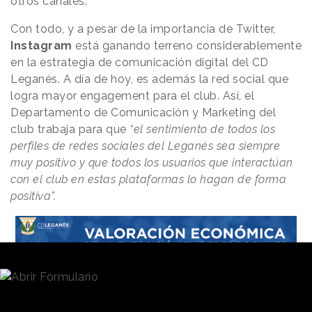
otros canales.
Con todo, y a pesar de la importancia de Twitter,
Instagram
está ganando terreno considerablemente
en la estrategia de comunicación digital del CD
Leganés. A día de hoy, es además la red social que
logra mayor engagement para el club. Así, el
Departamento de Comunicación y Marketing del
club trabaja para que
“el sentimiento de todos los
perfiles de redes sociales del Leganés sea siempre
muy positivo y que todos los usuarios que interactúan
con el club en estas plataformas lo hagan de forma
positiva”.