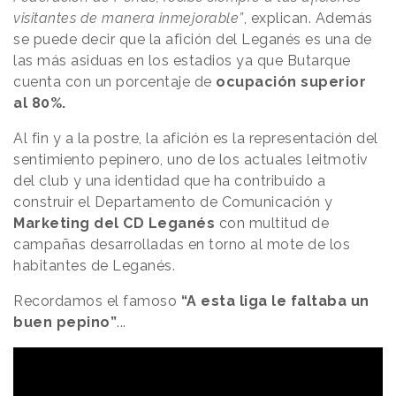
visitantes de manera inmejorable”
, explican. Además
se puede decir que la afición del Leganés es una de
las más asiduas en los estadios ya que Butarque
cuenta con un porcentaje de
ocupación superior
al 80%.
Al fin y a la postre, la afición es la representación del
sentimiento pepinero, uno de los actuales leitmotiv
del club y una identidad que ha contribuido a
construir el Departamento de Comunicación y
Marketing del CD Leganés
con multitud de
campañas desarrolladas en torno al mote de los
habitantes de Leganés.
Recordamos el famoso
“A esta liga le faltaba un
buen pepino”
...