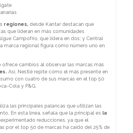
lgate
Canarias
as
regiones,
desde Kantar destacan que
cas que lideran en más comunidades
igue Campofrío, que lidera en dos; y Central
na marca regional figura como número uno en
 ofrece cambios al observar las marcas más
es.
Así, Nestlé repite como el más presente en
nsumo con cuatro de sus marcas en el top 50
Coca-Cola y P&G.
iza las principales palancas que utilizan las
to. En esta línea, señala que la principal es
la
experimentado reducciones, ya que el
as por el top 50 de marcas ha caído del 25% de