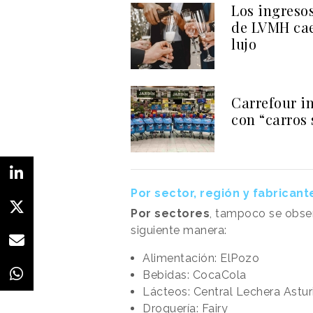
Los ingreso
de LVMH cae
lujo
Carrefour i
con “carros
Por sector, región y fabricant
Por sectores
, tampoco se obse
siguiente manera:
Alimentación: ElPozo
Bebidas: CocaCola
Lácteos: Central Lechera Astur
Droguería: Fairy