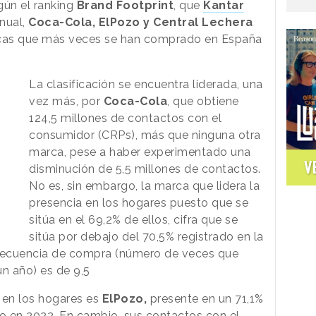
gún el ranking
Brand Footprint
, que
Kantar
nual,
Coca-Cola, ElPozo y Central Lechera
cas que más veces se han comprado en España
La clasificación se encuentra liderada, una
vez más, por
Coca-Cola
, que obtiene
124,5 millones de contactos con el
consumidor (CRPs), más que ninguna otra
marca, pese a haber experimentado una
V
disminución de 5,5 millones de contactos.
No es, sin embargo, la marca que lidera la
presencia en los hogares puesto que se
sitúa en el 69,2% de ellos, cifra que se
sitúa por debajo del 70,5% registrado en la
 frecuencia de compra (número de veces que
n año) es de 9,5
 en los hogares es
ElPozo,
presente en un 71,1%
ado en 2022. En cambio, sus contactos con el