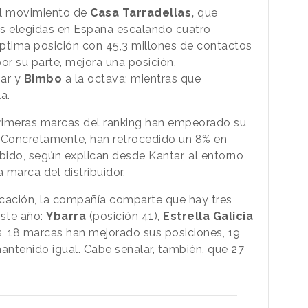
el movimiento de
Casa Tarradellas,
que
ás elegidas en España escalando cuatro
ptima posición con 45,3 millones de contactos
or su parte, mejora una posición.
gar y
Bimbo
a la octava; mientras que
la.
primeras marcas del ranking han empeorado su
s. Concretamente, han retrocedido un 8% en
bido, según explican desde Kantar, al entorno
la marca del distribuidor.
ficación, la compañía comparte que hay tres
ste año:
Ybarra
(posición 41),
Estrella Galicia
 18 marcas han mejorado sus posiciones, 19
ntenido igual. Cabe señalar, también, que 27