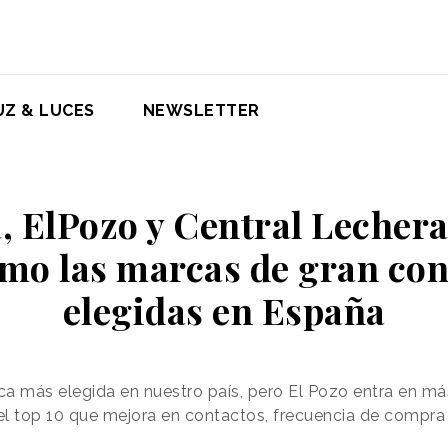
UZ & LUCES
NEWSLETTER
, ElPozo y Central Lechera
omo las marcas de gran c
elegidas en España
a más elegida en nuestro país, pero El Pozo entra en má
el top 10 que mejora en contactos, frecuencia de compra