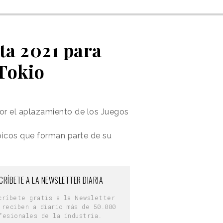
sta 2021 para
 Tokio
or el aplazamiento de los Juegos
picos que forman parte de su
CRÍBETE A LA NEWSLETTER DIARIA
críbete gratis a la Newsletter
 reciben a diario más de 50.000
fesionales de la industria.