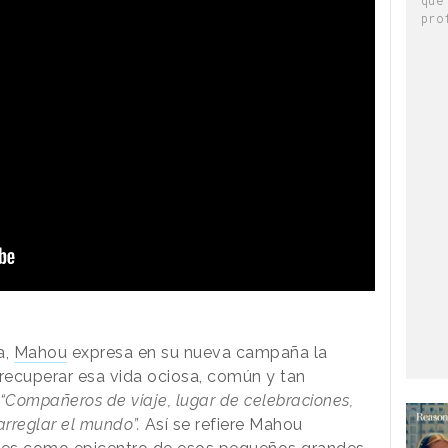
pro
a,
Mahou
expresa en su nueva campaña la
 recuperar esa vida ociosa, común y tan
“Compañeros de viaje, lugar de celebraciones,
arreglar el mundo”.
Así se refiere Mahou