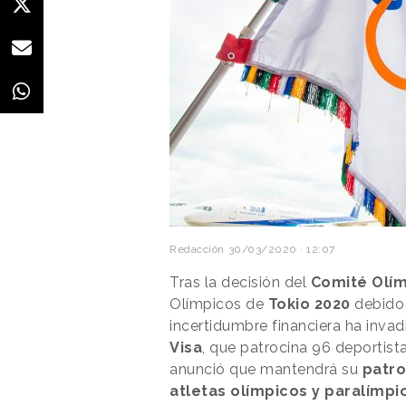
Redacción
30/03/2020 · 12:07
Tras la decisión del
Comité Olím
Olímpicos de
Tokio 2020
debido 
incertidumbre financiera ha inva
Visa
, que patrocina 96 deportista
anunció que mantendrá su
patro
atletas olímpicos y paralímpi