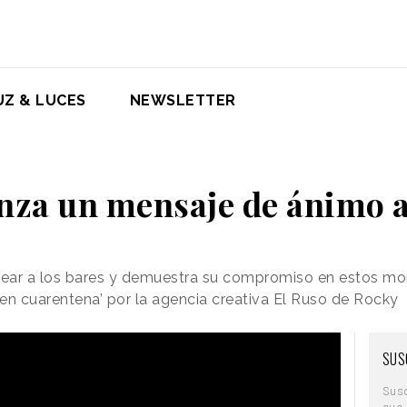
UZ & LUCES
NEWSLETTER
za un mensaje de ánimo a
ear a los bares y demuestra su compromiso en estos mom
en cuarentena’ por la agencia creativa El Ruso de Rocky
SUS
Sus
que