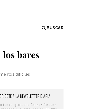
BUSCAR
 los bares
entos difíciles
CRÍBETE A LA NEWSLETTER DIARIA
críbete gratis a la Newsletter
 reciben a diario más de 50.000