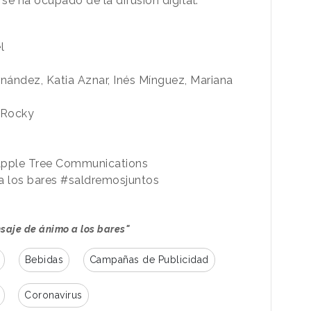
e ha ocupado de la difusión digital.
l
rnández, Katia Aznar, Inés Mínguez, Mariana
e Rocky
Apple Tree Communications
a los bares #saldremosjuntos
saje de ánimo a los bares"
Bebidas
Campañas de Publicidad
Coronavirus