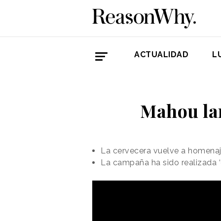
ACTUALIDAD
L
Mahou lan
La cervecera vuelve a homenaj
La campaña ha sido realizada ‘