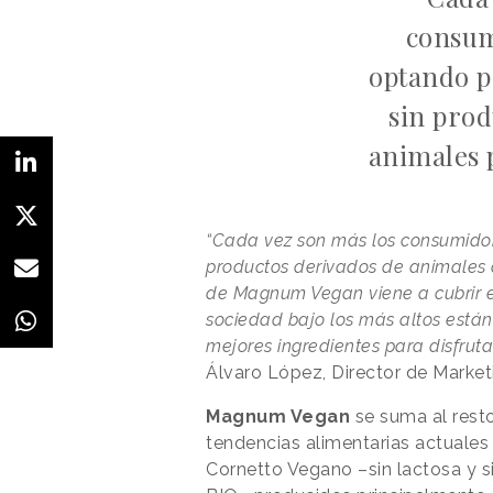
consum
optando p
sin prod
animales 
“Cada vez son más los consumidor
productos derivados de animales 
de Magnum Vegan viene a cubrir 
sociedad bajo los más altos están
mejores ingredientes para disfrut
Álvaro López, Director de Market
Magnum Vegan
se suma al resto
tendencias alimentarias actuales
Cornetto Vegano –sin lactosa y s