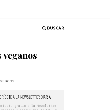
BUSCAR
s veganos
 helados
CRÍBETE A LA NEWSLETTER DIARIA
críbete gratis a la Newsletter
 reciben a diario más de 50.000