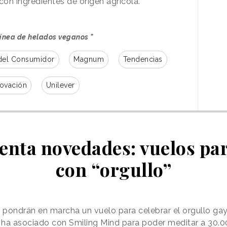
on ingredientes de origen agrícola.
ínea de helados veganos "
del Consumidor
Magnum
Tendencias
novación
Unilever
enta novedades: vuelos pa
con “orgullo”
ys pondrán en marcha un vuelo para celebrar el orgullo ga
se ha asociado con Smiling Mind para poder meditar a 30.0