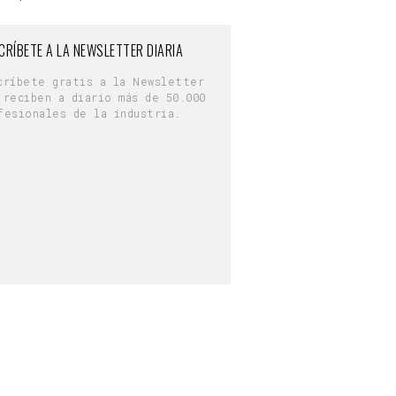
CRÍBETE A LA NEWSLETTER DIARIA
críbete gratis a la Newsletter
 reciben a diario más de 50.000
fesionales de la industria.