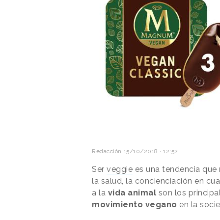
Redacción
15/10/2018 · 12:52
Ser
veggie
es una tendencia que n
la salud, la concienciación en cua
a la
vida animal
son los principa
movimiento vegano
en la soci