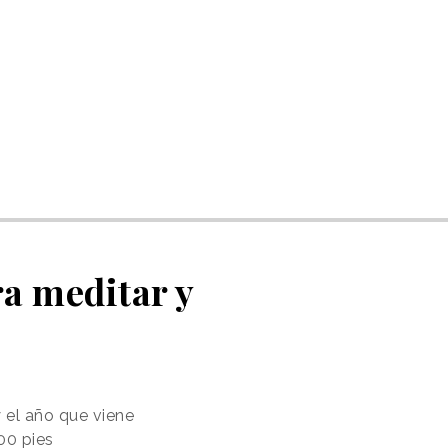
ra meditar y
y el año que viene
00 pies