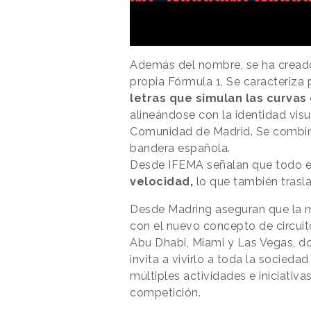
Además del nombre, se ha creado 
propia Fórmula 1. Se caracteriza 
letras que simulan las curvas
alineándose con la identidad visu
Comunidad de Madrid. Se combina
bandera española.
Desde IFEMA señalan que todo el
velocidad,
lo que también tras
Desde Madring aseguran que la 
con el nuevo concepto de circuit
Abu Dhabi, Miami y Las Vegas, don
invita a vivirlo a toda la socieda
múltiples actividades e iniciativa
competición.