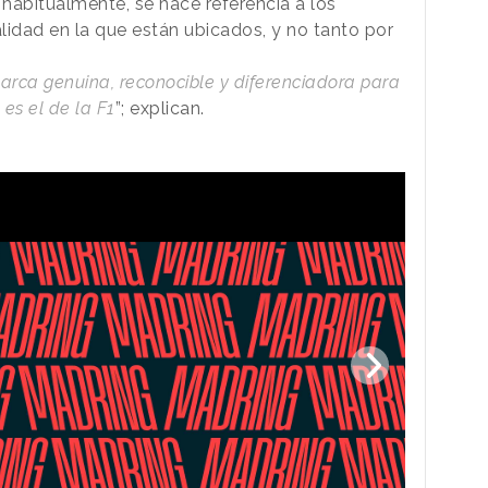
 habitualmente, se hace referencia a los
alidad en la que están ubicados, y no tanto por
arca genuina, reconocible y diferenciadora para
es el de la F1
”; explican.