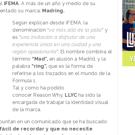
al
IFEMA
. A más de un año y medio de su
sentado su marca:
Madring.
Según explican desde IFEMA, la
denominación “
va más allá de la pista
” y
es “
una invitación a disfrutar de una
experiencia única en una ciudad y una
región apasionante
”. El nombre combina el
V
término
“Mad”,
en alusión a Madrid, y la
palabra
“ring”,
que es la forma de
referirse a los trazados en el mundo de la
Fórmula 1.
Tal y como ha podido
conocer
Reason
.
Why
,
LLYC
ha sido la
encargada de trabajar la identidad visual
de la marca.
apuntan en un comunicado que se ha buscado
 fácil de recordar y que no necesite