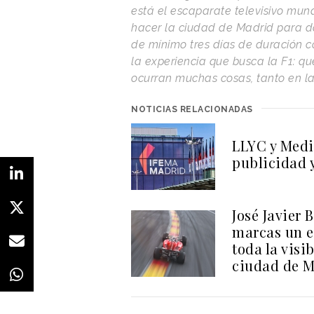
está el escaparate televisivo mun
hacer la ciudad de Madrid para dar
de mínimo tres días de duración c
la experiencia que busca la F1: que
ocurran muchas cosas, tanto en la 
NOTICIAS RELACIONADAS
LLYC y Medi
publicidad 
José Javier 
marcas un e
toda la visi
ciudad de M