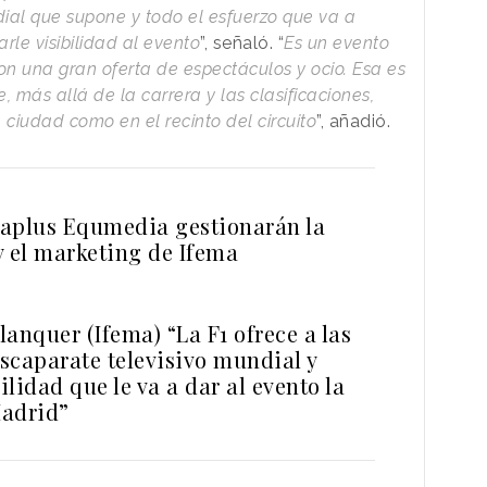
dial que supone y todo el esfuerzo que va a
le visibilidad al evento
”, señaló. “
Es un evento
on una gran oferta de espectáculos y ocio. Esa es
, más allá de la carrera y las clasificaciones,
ciudad como en el recinto del circuito
”, añadió.
aplus Equmedia gestionarán la
y el marketing de Ifema
Blanquer (Ifema) “La F1 ofrece a las
scaparate televisivo mundial y
bilidad que le va a dar al evento la
adrid”