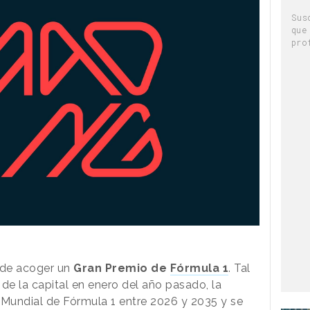
Sus
que
pro
 de acoger un
Gran Premio de
Fórmula 1
. Tal
e la capital en enero del año pasado, la
Mundial de Fórmula 1 entre 2026 y 2035 y se