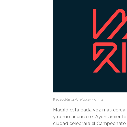
Redacción
11/03/2025 · 09:32
Madrid está cada vez más cerca
y como anunció el Ayuntamiento d
ciudad celebrará el Campeonato 