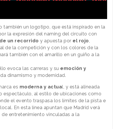
también un logotipo, que está inspirado en la
por la expresión del naming del circuito con
 de un recorrido
y apuesta por
el rojo
,
al de la competición y con los colores de la
rá también con el amarillo en un guiño a la
lo evoca las carreras y su
emoción y
lada dinamismo y modernidad.
marca es
moderna y actua
l, y está alineada
o espectáculo, al estilo de ubicaciones como
de el evento traspasa los límites de la pista e
d local. En esta línea apuntan que Madrid verá
s de entretenimiento vinculadas a la