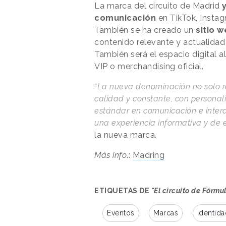
La marca del circuito de Madrid
y
comunicación
en TikTok, Instag
También se ha creado un
sitio 
contenido relevante y actualidad
También será el espacio digital a
VIP o merchandising oficial.
“
La nueva denominación no solo r
calidad y constante, con personal
estándar en comunicación e interc
una experiencia informativa y de e
la nueva marca.
Más info
.:
Madring
ETIQUETAS DE
"El circuito de Fórm
Eventos
Marcas
Identida