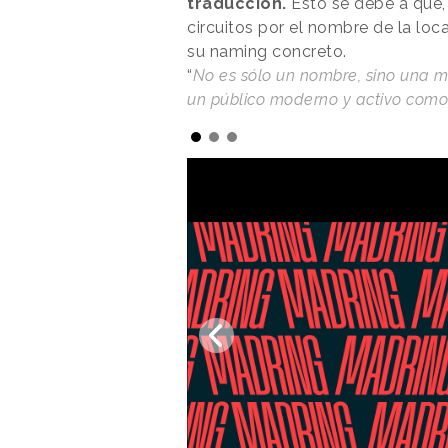
traducción.
Esto se debe a que,
circuitos por el nombre de la loc
su naming concreto.
“
No es sólo un nombre, sino una m
un público moderno y activo como 