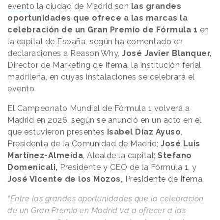
evento
la ciudad de Madrid son
las grandes
oportunidades que ofrece a las marcas la
celebración de un Gran Premio de Fórmula 1
en
la capital de España, según ha comentado en
declaraciones a
Reason
.
Why
,
José Javier Blanquer,
Director de Marketing de Ifema, la institución ferial
madrileña, en cuyas instalaciones se celebrará el
evento.
El Campeonato Mundial de Fórmula 1 volverá a
Madrid en 2026, según se anunció en un acto en el
que estuvieron presentes
Isabel Díaz Ayuso
,
Presidenta de la Comunidad de Madrid;
José Luis
Martínez-Almeida
, Alcalde la capital;
Stefano
Domenicali,
Presidente y CEO de la Fórmula 1, y
José Vicente de los Mozos,
Presidente de Ifema.
“Entre las grandes oportunidades que la celebración
de un Gran Premio en Madrid va a ofrecer a las