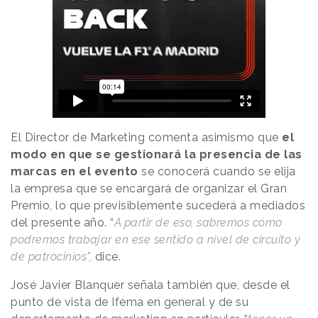
El Director de Marketing comenta asimismo que
el
modo en que se gestionará la presencia de las
marcas en el evento
se conocerá cuando se elija
la empresa que se encargará de organizar el Gran
Premio, lo que previsiblemente sucederá a mediados
del presente año. “
A partir de eso, sabremos cómo
podremos trabajar en ese sentido a nivel de circuito y
de patrocinios",
dice.
José Javier Blanquer señala también que, desde el
punto de vista de Ifema en general y de su