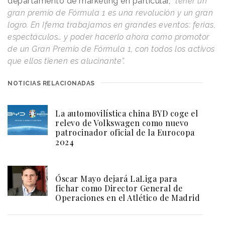
departamento de marketing en particular, “
tener un
gran premio de Fórmula 1 es una revolución y un gran
logro. En Ifema trabajamos en grandes eventos: ferias,
espectáculos… y poder hacerlo ahora como promotor
de un Gran Premio de Fórmula 1, con todos los activos
que ellos tienen es alucinante”.
NOTICIAS RELACIONADAS
La automovilística china BYD coge el
relevo de Volkswagen como nuevo
patrocinador oficial de la Eurocopa
2024
Óscar Mayo dejará LaLiga para
fichar como Director General de
Operaciones en el Atlético de Madrid