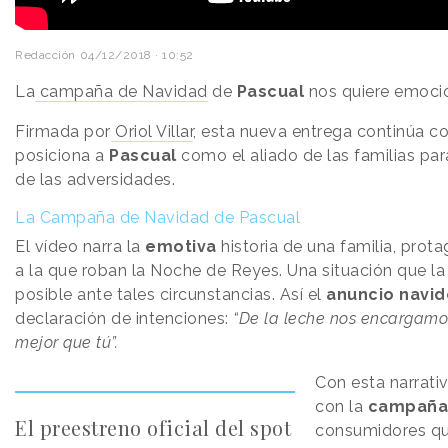
Redacción
04/12/2018 · 10:52
La
campaña de Navidad
de
Pascual
nos quiere emocion
Firmada por
Oriol Villar
, esta nueva entrega continúa 
posiciona a
Pascual
como el aliado de las familias par
de las adversidades.
La Campaña de Navidad de Pascual
El vídeo narra la
emotiva
historia de una familia, prot
a la que roban la Noche de Reyes. Una situación que l
posible ante tales circunstancias. Así el
anuncio navid
declaración de intenciones:
“De la leche nos encargamos
mejor que tú”.
Con esta narrati
con la
campaña ‘
El preestreno oficial del spot
consumidores que