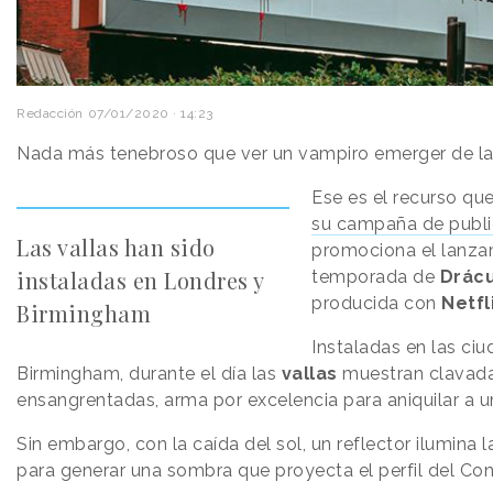
Redacción
07/01/2020 · 14:23
Nada más tenebroso que ver un vampiro emerger de la
Ese es el recurso qu
su campaña de public
Las vallas han sido
promociona el lanza
instaladas en Londres y
temporada de
Drácu
producida con
Netfl
Birmingham
Instaladas en las ci
Birmingham, durante el día las
vallas
muestran clavada
ensangrentadas, arma por excelencia para aniquilar a u
Sin embargo, con la caída del sol, un reflector ilumina l
para generar una sombra que proyecta el perfil del Con