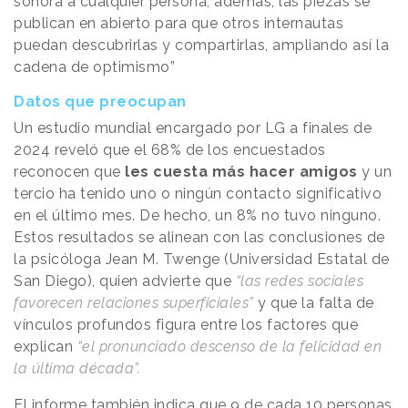
sonora a cualquier persona; además, las piezas se
publican en abierto para que otros internautas
puedan descubrirlas y compartirlas, ampliando así la
cadena de optimismo”
Datos que preocupan
Un estudio mundial encargado por LG a finales de
2024 reveló que el 68% de los encuestados
reconocen que
les cuesta más hacer amigos
y un
tercio ha tenido uno o ningún contacto significativo
en el último mes. De hecho, un 8% no tuvo ninguno.
Estos resultados se alinean con las conclusiones de
la psicóloga Jean M. Twenge (Universidad Estatal de
San Diego), quien advierte que
“las redes sociales
favorecen relaciones superficiales”
y que la falta de
vínculos profundos figura entre los factores que
explican
“el pronunciado descenso de la felicidad en
la última década”.
El informe también indica que 9 de cada 10 personas