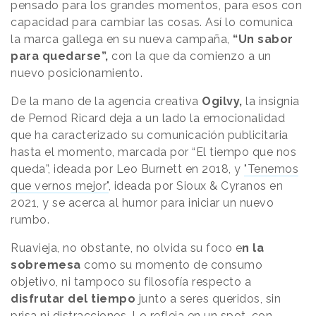
pensado para los grandes momentos, para esos con
capacidad para cambiar las cosas. Así lo comunica
la marca gallega en su nueva campaña,
“Un sabor
para quedarse”,
con la que da comienzo a un
nuevo posicionamiento.
De la mano de la agencia creativa
Ogilvy,
la insignia
de Pernod Ricard deja a un lado la emocionalidad
que ha caracterizado su comunicación publicitaria
hasta el momento, marcada por “El tiempo que nos
queda”, ideada por Leo Burnett en 2018, y
"Tenemos
que vernos mejor"
, ideada por Sioux & Cyranos en
2021, y se acerca al humor para iniciar un nuevo
rumbo.
Ruavieja, no obstante, no olvida su foco e
n la
sobremesa
como su momento de consumo
objetivo, ni tampoco su filosofía respecto a
disfrutar del tiempo
junto a seres queridos, sin
prisa ni distracciones. Lo refleja en un spot, con