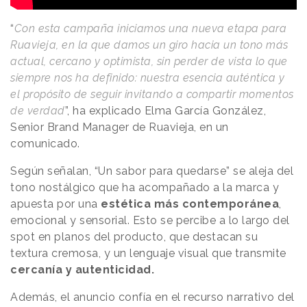
“
Con esta campaña iniciamos una nueva etapa para
Ruavieja, en la que damos un giro hacia un tono más
actual, cercano y optimista, sin perder de vista lo que
siempre nos ha definido: nuestra esencia auténtica y
el propósito de seguir invitando a compartir momentos
de verdad
”, ha explicado Elma García González,
Senior Brand Manager de Ruavieja, en un
comunicado.
Según señalan, “Un sabor para quedarse” se aleja del
tono nostálgico que ha acompañado a la marca y
apuesta por una
estética más contemporánea
,
emocional y sensorial. Esto se percibe a lo largo del
spot en planos del producto, que destacan su
textura cremosa, y un lenguaje visual que transmite
cercanía y autenticidad.
Además, el anuncio confía en el recurso narrativo del