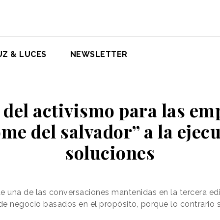
UZ & LUCES
NEWSLETTER
 del activismo para las emp
me del salvador” a la ejec
soluciones
una de las conversaciones mantenidas en la tercera edic
e negocio basados en el propósito, porque lo contrario 