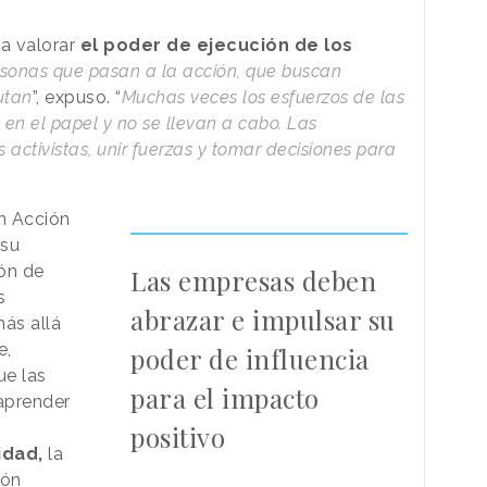
 a valorar
el poder de ejecución de los
ersonas que pasan a la acción, que buscan
utan
”, expuso. “
Muchas veces los esfuerzos de las
n el papel y no se llevan a cabo. Las
activistas, unir fuerzas y tomar decisiones para
n Acción
 su
ón de
Las empresas deben
s
abrazar e impulsar su
más allá
e,
poder de influencia
ue las
para el impacto
aprender
positivo
vidad,
la
ión