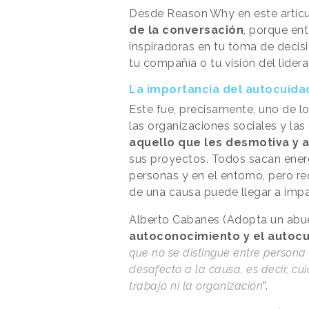
Desde
Reason
.
Why
en este artíc
de la conversación
, porque en
inspiradoras en tu toma de decisio
tu compañía o tu visión del lider
La importancia del autocuida
Este fue, precisamente, uno de lo
las organizaciones sociales y la
aquello que les desmotiva y 
sus proyectos. Todos sacan energ
personas y en el entorno, pero r
de una causa puede llegar a impac
Alberto Cabanes (Adopta un abue
autoconocimiento y el autoc
que no se distingue entre persona
desafecto a la causa, es decir, c
trabajo ni la organización
”.