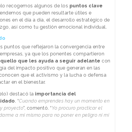
ulo recogemos algunos de los
puntos clave
tendemos que pueden resultarte útiles e
nes en el día a día, el desarrollo estratégico de
azgo, así como tu gestión emocional individual.
do
s puntos que reflejaron la convergencia entre
s empresas, ya que los ponentes compartieron
aquello que les ayuda a seguir adelante
con
ía del impacto positivo que generan en las
econocen que el activismo y la lucha o defensa
tar en el bienestar.
lo) destacó la
importancia del
uidado
. “
Cuando emprendes hay un momento en
 y proyecto
”, comentó. “
Yo procuro practicar el
uidarme a mi mismo para no poner en peligro ni mi