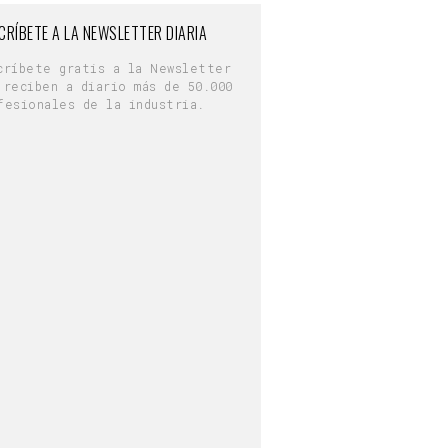
CRÍBETE A LA NEWSLETTER DIARIA
críbete gratis a la Newsletter
 reciben a diario más de 50.000
fesionales de la industria.