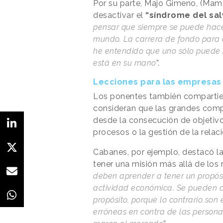
Por su parte, Majo Gimeno, (Mam
desactivar el
“síndrome del sal
pensar que siempre se puede hacer
mundo. La carrera de fondo para 
he entendido que uno sólo puede i
está en su mano
”.
Lecciones para las empresas
Los ponentes también compartie
consideran que las grandes comp
desde la consecución de objetiv
procesos o la gestión de la relac
Cabanes, por ejemplo, destacó l
tener una misión más allá de los
deben aprender a tener un propósi
actividad económica. Se pueden c
propósito, porque lo contrario so
erróneas en contra de las personas