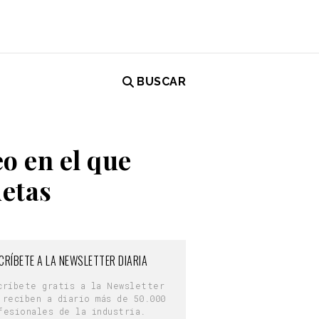
BUSCAR
o en el que
uetas
CRÍBETE A LA NEWSLETTER DIARIA
críbete gratis a la Newsletter
 reciben a diario más de 50.000
fesionales de la industria.