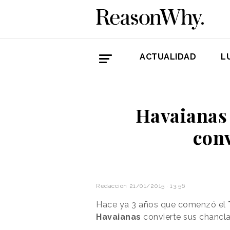
ACTUALIDAD
L
Havaianas 
conv
Redacción
21/01/2015 · 13:56
Hace ya 3 años que comenzó el
Havaianas
convierte sus chancla