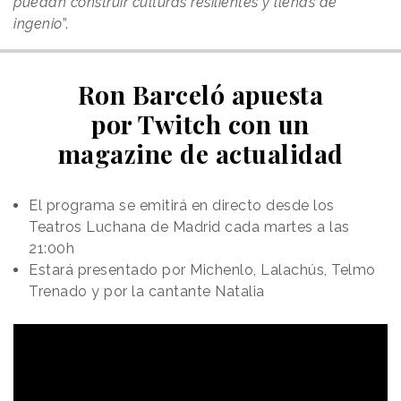
puedan construir culturas resilientes y llenas de
ingenio
”.
Ron Barceló apuesta
por Twitch con un
magazine de actualidad
El programa se emitirá en directo desde los
Teatros Luchana de Madrid cada martes a las
21:00h
Estará presentado por Michenlo, Lalachús, Telmo
Trenado y por la cantante Natalia