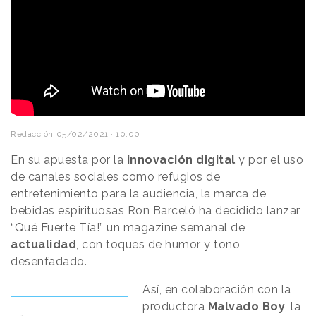
Redacción
05/02/2021 · 10:00
En su apuesta por la
innovación digital
y por el uso
de canales sociales como refugios de
entretenimiento para la audiencia, la marca de
bebidas espirituosas Ron Barceló ha decidido lanzar
“Qué Fuerte Tía!” un magazine semanal de
actualidad
, con toques de humor y tono
desenfadado.
Así, en colaboración con la
productora
Malvado Boy
, la