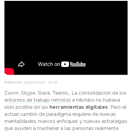
Redacción
05/02/2021 · 10:16
Zoom, Skype, Slack, Teams… La consolidación de los
entornos de trabajo remotos
e híbridos no hubiera
sido posible sin las
herramientas digitales
. Pero el
actual cambio de paradigma requiere de nuevas
mentalidades, nuevos enfoques y nuevas estrategias
que ayuden a mantener a las personas realmente