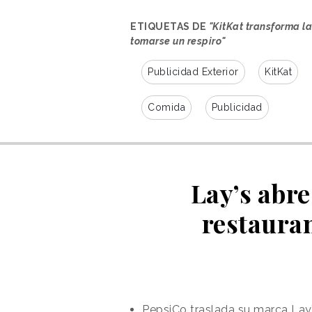
ETIQUETAS DE
"KitKat transforma la
tomarse un respiro"
Publicidad Exterior
KitKat
Comida
Publicidad
Zobrazit příspěvek na Instag
Lay’s abre
restauran
Příspěvek sdílený KitKat CZSK (@kitka
PepsiCo traslada su marca Lay’