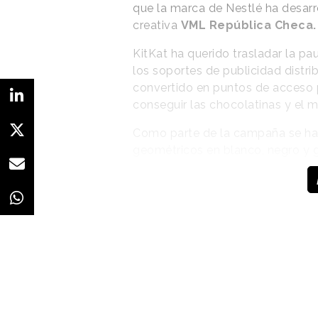
que la marca de Nestlé ha desarr
creativa
VML República Checa.
KitKat ha querido trasladar la p
los soportes de publicidad distrib
convertido en puntos de acceso p
conseguir las chocolatinas y el m
Como parte de la campaña se han
geométricos en blanco, negro y g
códigos QR. Siguiendo las instruc
de Instagram, los usuarios debía
creatividades, fotografiarlas y su
Los cien primeros en hacerlo reci
un pack
con una totebag, calceti
chocolatinas de KitKat. En el mom
que ya se han repartido los 100 