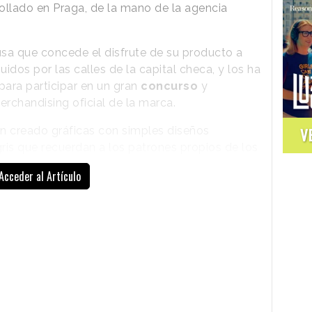
ollado en Praga, de la mano de la agencia
ausa que concede el disfrute de su producto a
uidos por las calles de la capital checa, y los ha
ara participar en un gran
concurso
y
erchandising oficial de la marca.
 creado gráficas con simples diseños
V
ris que recuerdan a los patrones propios de los
ciones ofrecidas por KitKat a través de su perfil
Acceder al Artículo
n
buscar los mupis y marquesinas
con estas
birlas a un
sitio web
habilitado para la ocasión.
birían un mensaje con detalles para
recoger
nes, una libreta, un saco de dormir y
ento de publicar este artículo, la web indica
paquetes de productos previstos.