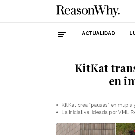
ACTUALIDAD
L
KitKat tran
en in
KitKat crea “pausas” en mupis
La iniciativa, ideada por VML 