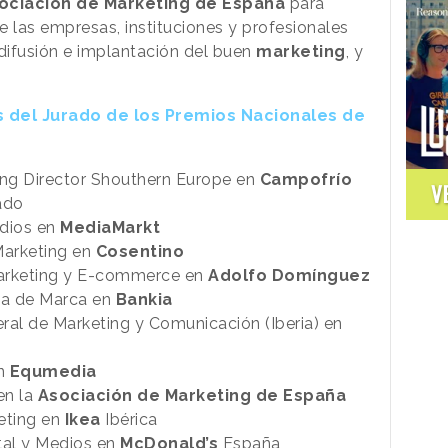
ociación de Marketing de España
para
e las empresas, instituciones y profesionales
a difusión e implantación del buen
marketing
, y
 del Jurado de los Premios Nacionales de
ng Director Shouthern Europe en
Campofrío
V
ado
dios en
MediaMarkt
Marketing en
Cosentino
 Marketing y E-commerce en
Adolfo Domínguez
iva de Marca en
Bankia
ral de Marketing y Comunicación (Iberia) en
en
Equmedia
en la
Asociación de Marketing de España
eting en
Ikea
Ibérica
ital y Medios en
McDonald’s
España