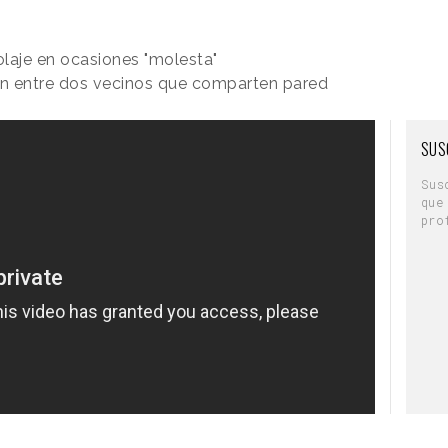
laje en ocasiones "molesta"
ión entre dos vecinos que comparten pared
SUS
Sus
que
pro