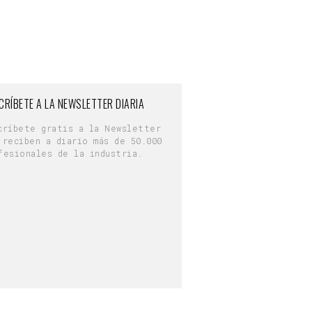
CRÍBETE A LA NEWSLETTER DIARIA
críbete gratis a la Newsletter
 reciben a diario más de 50.000
fesionales de la industria.