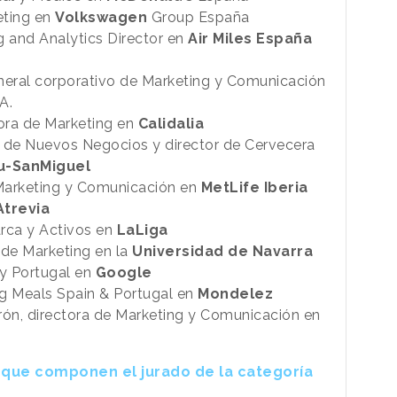
eting en
Volkswagen
Group España
 and Analytics Director en
Air Miles España
eneral corporativo de Marketing y Comunicación
A.
ora de Marketing en
Calidalia
or de Nuevos Negocios y director de Cervecera
u-SanMiguel
 Marketing y Comunicación en
MetLife Iberia
Atrevia
arca y Activos en
LaLiga
a de Marketing en la
Universidad de Navarra
y Portugal en
Google
ng Meals Spain & Portugal en
Mondelez
rón, directora de Marketing y Comunicación en
s que componen el jurado de la categoría