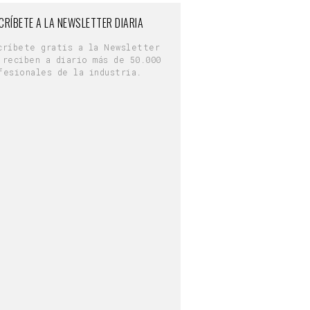
CRÍBETE A LA NEWSLETTER DIARIA
críbete gratis a la Newsletter
 reciben a diario más de 50.000
fesionales de la industria.