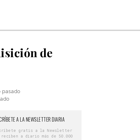
isición de
o pasado
cado
CRÍBETE A LA NEWSLETTER DIARIA
críbete gratis a la Newsletter
 reciben a diario más de 50.000