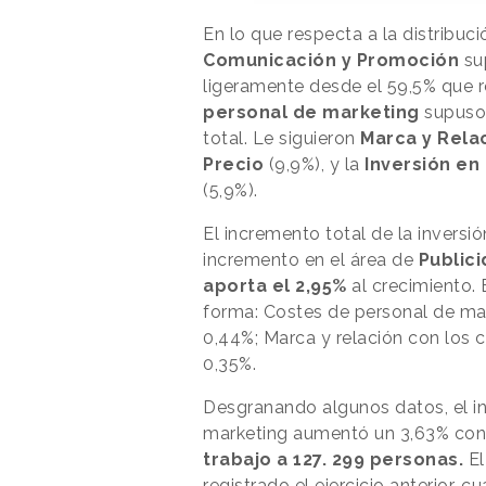
En lo que respecta a la distribuci
Comunicación y Promoción
sup
ligeramente desde el 59,5% que r
personal de marketing
supuso 
total. Le siguieron
Marca y Rela
Precio
(9,9%), y la
Inversión en
(5,9%).
El incremento total de la inversió
incremento en el área de
Public
aporta el 2,95%
al crecimiento. E
forma: Costes de personal de ma
0,44%; Marca y relación con los c
0,35%.
Desgranando algunos datos, el i
marketing aumentó un 3,63% con r
trabajo a 127. 299 personas.
El
registrado el ejercicio anterior, 