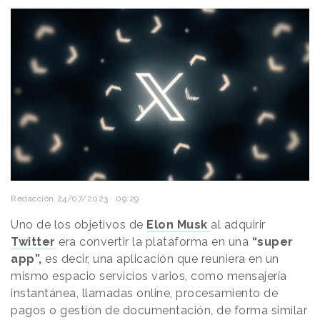
Redacción
24/07/2023 · 09:29
Uno de los objetivos de
Elon Musk
al adquirir
Twitter
era convertir la plataforma en una
“super
app”,
es decir, una aplicación que reuniera en un
mismo espacio servicios varios, como mensajería
instantánea, llamadas online, procesamiento de
pagos o gestión de documentación, de forma similar