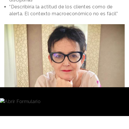
“Describiría la actitud de los clientes como de
alerta. El contexto macroeconómico no es fácil”
Redacción
24/07/2023 · 08:00
La dice al final de la conversación, pero la frase es
tan rotunda y optimista
qu se postula de modo
casi inevitable para titular esta
entrevista
con
Patou