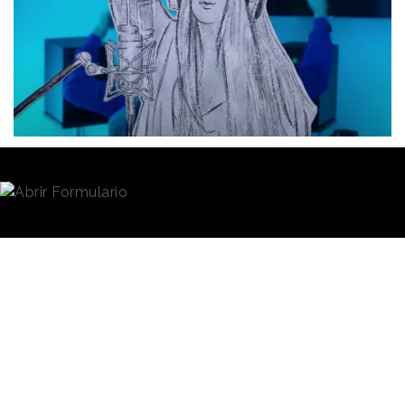
Redacción
18/01/2023 · 11:54
La
Sesión 53 de Bizarrap con Shakira
y su letra
llena de mensajes directos que aluden a su ex
marido, el empresario y ex futbolista Gerard Piqué, y
a su actual pareja, ha generado en los últimos días
una gigantesca oleada de comentarios, reacciones y
noticias. Estas no solo han “salpicado” a la artista
colombiana y al ex jugador del FC Barcelona, sino
también a
Rolex,
Casio
, Ferrari y Twingo
, marcas
mencionadas en la canción que se han convertido en
protagonistas inesperadas.