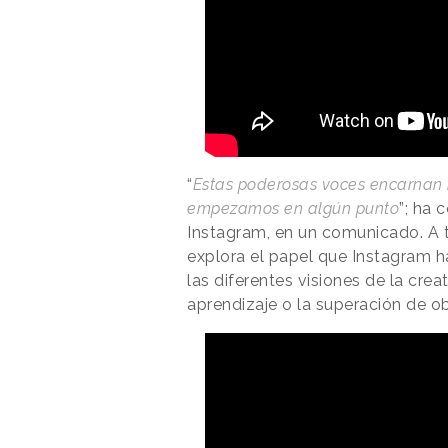
“
Estas poderosas voces encarnan 
empezamos en algún punto
”; ha
Instagram, en un comunicado. A tr
explora el papel que Instagram
las diferentes visiones de la crea
aprendizaje o la superación de o