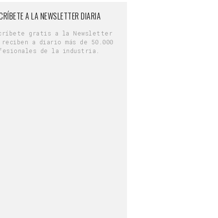
CRÍBETE A LA NEWSLETTER DIARIA
críbete gratis a la Newsletter
 reciben a diario más de 50.000
fesionales de la industria.