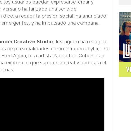
e los usuarios puedan expresarse, crear y
iversario ha lanzado una serie de
 dice, a reducir la presión social; ha anunciado
 emergentes, y ha impulsado una campaña
mon Creative Studio,
Instagram ha recogido
tivas de personalidades como el rapero Tyler, The
J Fred Again, o la artista Nadia Lee Cohen. bajo
a explora lo que supone la creatividad para el
V
 demás.