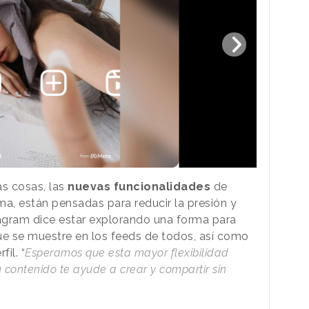
s cosas, las
nuevas funcionalidades
de
ma, están pensadas para reducir la presión y
stagram dice estar explorando una forma para
 que se muestre en los feeds de todos, así como
il. “
Esperamos que esta mayor flexibilidad
contenido te ayude a crear y compartir sin