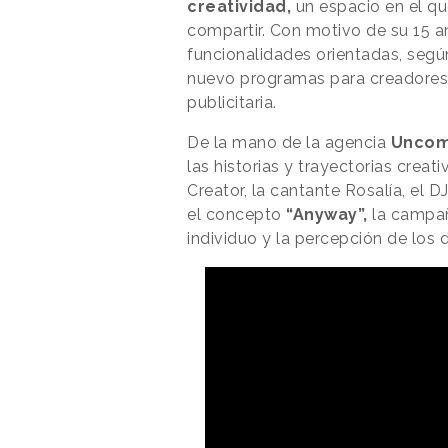
creatividad,
un espacio en el qu
compartir. Con motivo de su 15 an
funcionalidades orientadas, según
nuevo programas para creadores
publicitaria.
De la mano de la agencia
Uncom
las historias y trayectorias crea
Creator, la cantante Rosalía, el D
el concepto
“Anyway”,
la campañ
individuo y la percepción de los