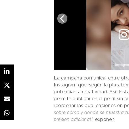
La campaña comunica, entre otra
Instagram que, según la platafor
potenciar la creatividad. Así, In
permitir publicar en el perfil sin
reordenar las publicaciones en perf
sobre cómo y dónde se muestra tu 
presión adicional”
, exponen.