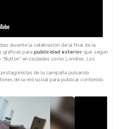
as durante la celebración de la final de la
s gráficas para
publicidad exterior
que, según
tulo “Button” en ciudades como Londres, Los
s protagonistas de la campaña pulsando
tones de la red social para publicar contenido.