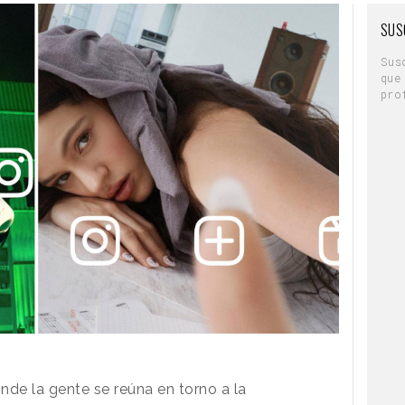
SUS
Sus
que
pro
nde la gente se reúna en torno a la