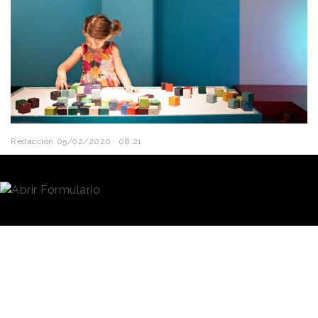
Redacción
05/02/2020 · 08:21
Las ideas pueden venir de cualquier parte y todo el
mundo es creativo....
De esta premisa parte
Google
a la hora de fomentar
el
pensamiento creativo
como parte de la cultura
de
innovación
en cualquier empresa. En un artículo
publicado en su blog, la compañía de uno de
los buscadores más usados del mundo defiende la
creatividad
como clave de su éxito empresarial
particular.