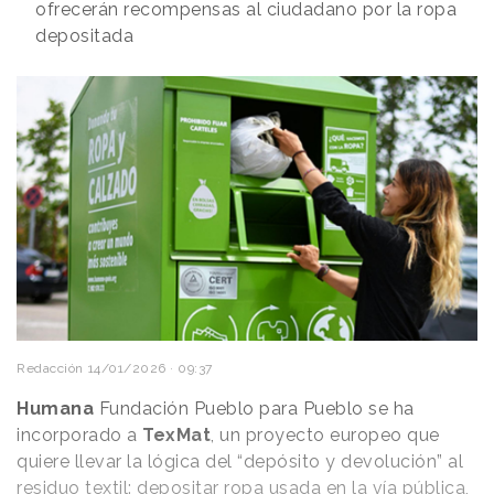
ofrecerán recompensas al ciudadano por la ropa
depositada
Redacción
14/01/2026 · 09:37
Humana
Fundación Pueblo para Pueblo se ha
incorporado a
TexMat
, un proyecto europeo que
quiere llevar la lógica del “depósito y devolución” al
residuo textil: depositar ropa usada en la vía pública,