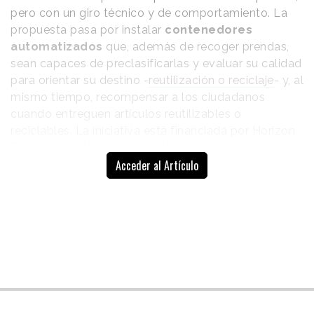
pero con un giro técnico y de comportamiento. La
propuesta pasa por instalar
contenedores
automatizados
que, además de recoger prendas,
sean capaces de preclasificarlas y evaluar su calidad
para orientar su destino -
reutilización o reciclaje
- y, al
mismo tiempo, recompensar a los ciudadanos
cuando entreguen artículos reutilizables o
reciclables. La iniciativa está financiada por Horizon
Europe y se desarrollará hasta marzo de 2029 con
Acceder al Artículo
pilotos en España y Finlandia, bajo el liderazgo del
centro finlandés VTT, junto a un consorcio de 14
socios de siete países.
El movimiento es relevante
por contraste con el sistema
La clasificación
que ha operado hasta ahora
suele depender
en gran parte del mercado: la
recogida se apoya en
de procesos
contenedores de donación y