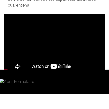
cuarentena
Redacción
20/05/2020 · 12:10
Las crisis generada por el coronavirus ha alterado
nuestra forma de vivir la vida. A pesar de que ha sido
un periodo emocionalmente complejo, hemos tenido
la oportunidad de
aprender, pensar y reflexionar