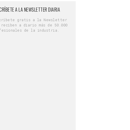
CRÍBETE A LA NEWSLETTER DIARIA
críbete gratis a la Newsletter
 reciben a diario más de 50.000
fesionales de la industria.