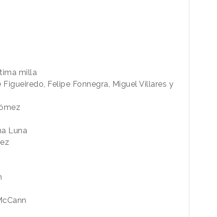
tima milla
 Figueiredo, Felipe Fonnegra, Miguel Villares y
gómez
Ana Luna
uez
n
 McCann