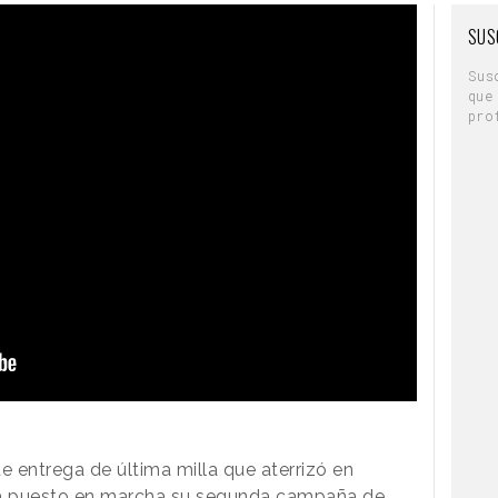
SUS
Sus
que
pro
e entrega de última milla que aterrizó en
ha puesto en marcha su segunda
campaña de