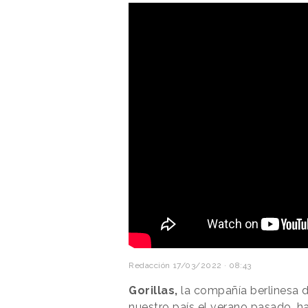
Redacción
17/03/2022 · 08:43
Gorillas,
la compañía berlinesa d
nuestro país el verano pasado, 