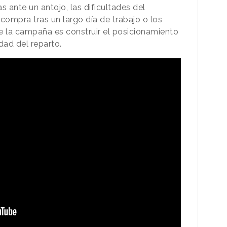
as ante un antojo, las dificultades del
 compra tras un largo día de trabajo o los
de la campaña es construir el posicionamiento
dad del reparto.