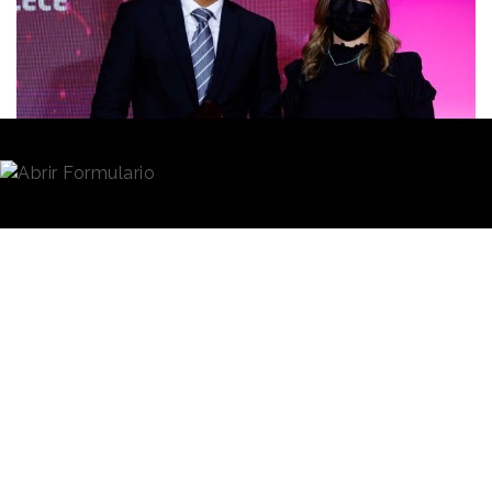
Redacción
20/09/2021 · 08:31
Gonzalo Saiz recoge su premio al Mejor
Director/Profesional de Marketing de manos de Eva
Pavo (Correos)
Bankinter
fue uno de los grandes triunfadores en la
noche de los
Premios Nacionales de Marketing
de este año, que concede la Asociación de
Marketing de España y fueron entregados el pasado
16 de septiembre en una gala celebrada en Madrid.
El banco consiguió el Gran Premio Nacional de
Marketing y Gonzalo Saiz, el máximo responsable de