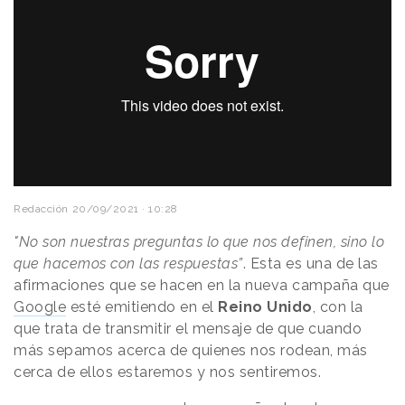
Redacción
20/09/2021 · 10:28
"No son nuestras preguntas lo que nos definen, sino lo
que hacemos con las respuestas”
. Esta es una de las
afirmaciones que se hacen en la nueva campaña que
Google
esté emitiendo en el
Reino Unido
, con la
que trata de transmitir el mensaje de que cuando
más sepamos acerca de quienes nos rodean, más
cerca de ellos estaremos y nos sentiremos.