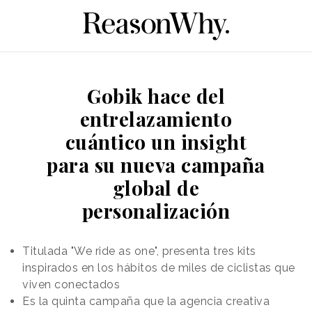
Gobik hace del
entrelazamiento
cuántico un insight
para su nueva campaña
global de
personalización
Titulada "We ride as one", presenta tres kits
inspirados en los hábitos de miles de ciclistas que
viven conectados
Es la quinta campaña que la agencia creativa