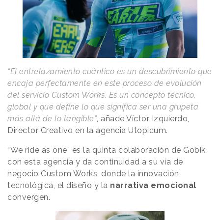
“El entrelazamiento cuántico es un descubrimiento que
encaja perfectamente en este proceso de evolución
del servicio Custom Works. Es un concepto técnico,
global y que define lo que significa ser una grupeta
más allá de lo tangible”
, añade Víctor Izquierdo,
Director Creativo en la agencia Utopicum.
“We ride as one” es la quinta colaboración de Gobik
con esta agencia y da continuidad a su vía de
negocio Custom Works, donde la innovación
tecnológica, el diseño y la
narrativa emocional
convergen.