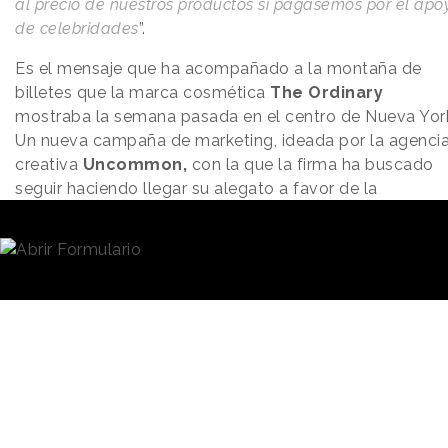
al precio de nuestros productos si pagásemos por el apo
de celebridades
”.
Es el mensaje que ha acompañado a la montaña de
billetes que la marca cosmética
The Ordinary
mostraba la semana pasada en el centro de Nueva Yor
Un nueva campaña de marketing, ideada por la agenci
creativa
Uncommon,
con la que la firma ha buscado
seguir haciendo llegar su alegato a favor de la
transparencia en la industria de
la belleza.
Bajo el título
“The secret ingredient”
(El ingrediente
secreto), la marca creó una tienda pop-up en el barrio
del Soho entre los pasados días 25 y 27 de abril. El
objetivo ha sido mostrar a los consumidores el impact
del
marketing de influencia
en el precio de los
productos partiendo de la idea, como expresa la marca
de que “el ingrediente secreto de la belleza es tu
dinero”.